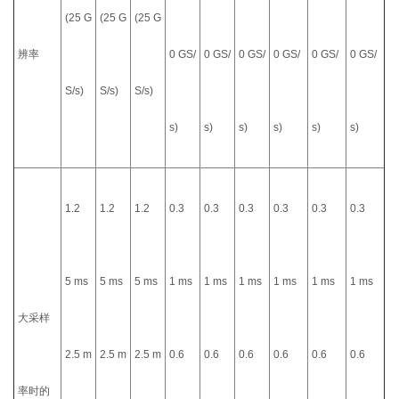
(25 G
(25 G
(25 G
辨率
0 GS/
0 GS/
0 GS/
0 GS/
0 GS/
0 GS/
S/s)
S/s)
S/s)
s)
s)
s)
s)
s)
s)
1.2
1.2
1.2
0.3
0.3
0.3
0.3
0.3
0.3
5 ms
5 ms
5 ms
1 ms
1 ms
1 ms
1 ms
1 ms
1 ms
大采样
2.5 m
2.5 m
2.5 m
0.6
0.6
0.6
0.6
0.6
0.6
率时的