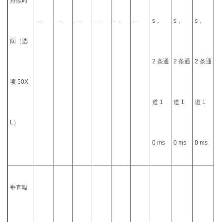
持续时
—
—
—
—
—
—
s，
s，
s，
间（选
2 条通
2 条通
2 条通
项 50X
道 1
道 1
道 1
L）
0 ms
0 ms
0 ms
垂直噪