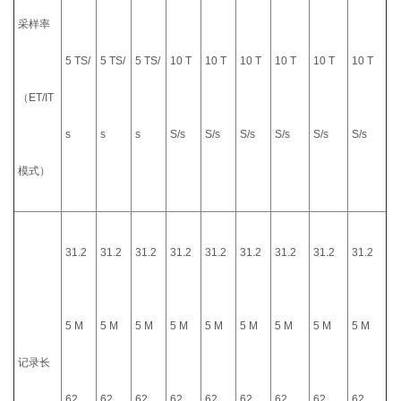
采样率
5 TS/
5 TS/
5 TS/
10 T
10 T
10 T
10 T
10 T
10 T
（ET/IT
s
s
s
S/s
S/s
S/s
S/s
S/s
S/s
模式）
31.2
31.2
31.2
31.2
31.2
31.2
31.2
31.2
31.2
5 M
5 M
5 M
5 M
5 M
5 M
5 M
5 M
5 M
记录长
62.
62.
62.
62.
62.
62.
62.
62.
62.