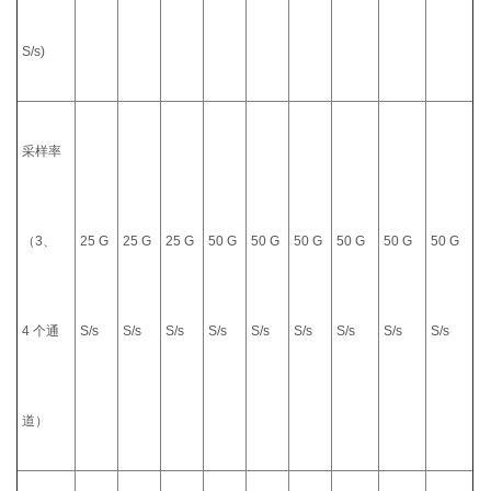
S/s)
采样率
（3、
25 G
25 G
25 G
50 G
50 G
50 G
50 G
50 G
50 G
4 个通
S/s
S/s
S/s
S/s
S/s
S/s
S/s
S/s
S/s
道）