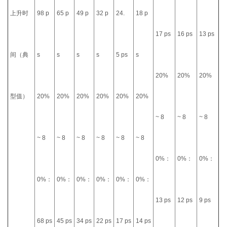
上升时
98 p
65 p
49 p
32 p
24.
18 p
17 ps
16 ps
13 ps
间（典
s
s
s
s
5 ps
s
20%
20%
20%
型值）
20%
20%
20%
20%
20%
20%
~ 8
~ 8
~ 8
~ 8
~ 8
~ 8
~ 8
~ 8
~ 8
0%：
0%：
0%：
0%：
0%：
0%：
0%：
0%：
0%：
13 ps
12 ps
9 ps
68 ps
45 ps
34 ps
22 ps
17 ps
14 ps