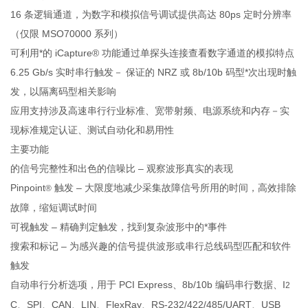
16 条逻辑通道，为数字和模拟信号调试提供高达 80ps 定时分辨率
（仅限 MSO70000 系列）
可利用*的 iCapture® 功能通过单探头连接查看数字通道的模拟特点
6.25 Gb/s 实时串行触发－ 保证的 NRZ 或 8b/10b 码型*次出现时触
发，以隔离码型相关影响
应用支持涉及高速串行行业标准、宽带射频、电源系统和内存－实
现标准规定认证、测试自动化和易用性
主要功能
的信号完整性和出色的信噪比 – 观察波形真实的表现
Pinpoint
触发 – 大限度地减少采集故障信号所用的时间，高效排除
®
故障，缩短调试时间
可视触发 – 精确判定触发，找到复杂波形中的*事件
搜索和标记 – 为感兴趣的信号提供波形或串行总线码型匹配和软件
触发
自动串行分析选项，用于 PCI Express、8b/10b 编码串行数据、I
2
C、SPI、CAN、LIN、FlexRay、RS-232/422/485/UART、USB