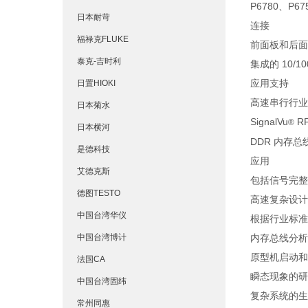
P6780、P
日本耐苛
连接
福禄克FLUKE
前面板和后面板
泰克-吉时利
集成的 10
应用支持
日置HIOKI
高速串行行业
日本菊水
SignalVu
R
®
日本横河
DDR 内存总
是德科技
应用
艾德克斯
包括信号完整
德图TESTO
高速复杂设计
中国台湾华仪
根据行业标准
中国台湾博计
内存总线分析
原型机启动和
法国CA
瞬态现象的研
中国台湾固纬
复杂系统的生
常州同惠