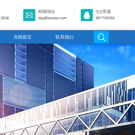
邮箱地址
QQ客服
13636
dqj@lemaiyi.com
997709382
在线留言
联系我们