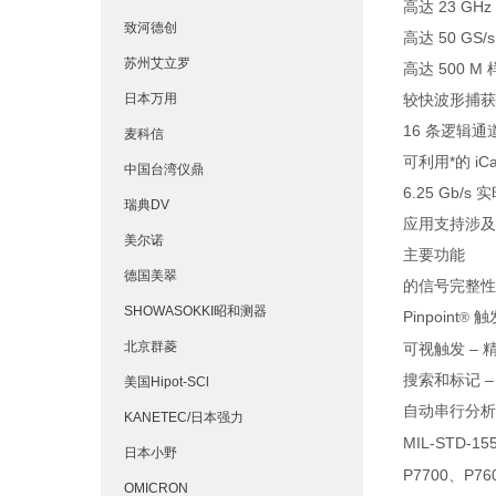
高达 23 GHz
致河德创
高达 50 GS
苏州艾立罗
高达 500 M
日本万用
较快波形捕获速率
16 条逻辑通
麦科信
可利用*的 i
中国台湾仪鼎
6.25 Gb
瑞典DV
应用支持涉及
美尔诺
主要功能
德国美翠
的信号完整性
SHOWASOKKI昭和测器
Pinpoint
触
®
北京群菱
可视触发 –
搜索和标记 
美国Hipot-SCl
自动串行分析选项
KANETEC/日本强力
MIL-STD-15
日本小野
P7700、P
OMICRON