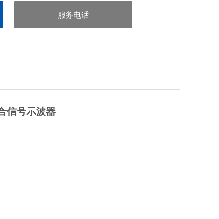
服务电话
：0755-29413636
混合信号示波器