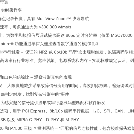
 带宽
/s 实时采样率
 样点记录长度，具有 MultiView Zoom™ 快速导航
，每条通道大为 >300,000 wfms/s
道，为数字和模拟信号调试提供高达 80ps 定时分辨率（仅限 MSO70000
Capture® 功能通过单探头连接查看数字通道的模拟特点
/s 实时串行触发－ 保证的 NRZ 或 8b/10b 码型*次出现时触发，以隔离码型
高速串行行业标准、宽带射频、电源系统和内存－实现标准规定认证、测
和出色的信噪比 – 观察波形真实的表现
发 – 大限度地减少采集故障信号所用的时间，高效排除故障，缩短调试时
 精确判定触发，找到复杂波形中的*事件
– 为感兴趣的信号提供波形或串行总线码型匹配和软件触发
，用于 PCI Express、8b/10b 编码串行数据、I
C、SPI、CAN、LIN、
2
53B 以及 MIPI
C-PHY、D-PHY 和 M-PHY
®
7600 和 P7500 三模™ 探测系统 – *匹配的信号连接性能，包含校准探头