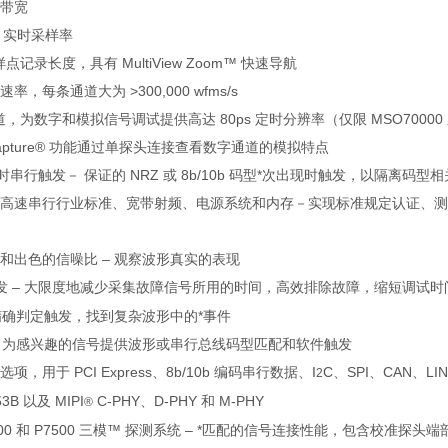
 带宽
/s 实时采样率
 样点记录长度，具有 MultiView Zoom™ 快速导航
，每条通道大为 >300,000 wfms/s
道，为数字和模拟信号调试提供高达 80ps 定时分辨率（仅限 MSO70000
Capture® 功能通过单探头连接查看数字通道的模拟特点
/s 实时串行触发－ 保证的 NRZ 或 8b/10b 码型*次出现时触发，以隔离码型
高速串行行业标准、宽带射频、电源系统和内存－实现标准规定认证、测
和出色的信噪比 – 观察波形真实的表现
发 – 大限度地减少采集故障信号所用的时间，高效排除故障，缩短调试时
 精确判定触发，找到复杂波形中的*事件
– 为感兴趣的信号提供波形或串行总线码型匹配和软件触发
，用于 PCI Express、8b/10b 编码串行数据、I
C、SPI、CAN、LIN、
2
53B 以及 MIPI
C-PHY、D-PHY 和 M-PHY
®
7600 和 P7500 三模™ 探测系统 – *匹配的信号连接性能，包含校准探头