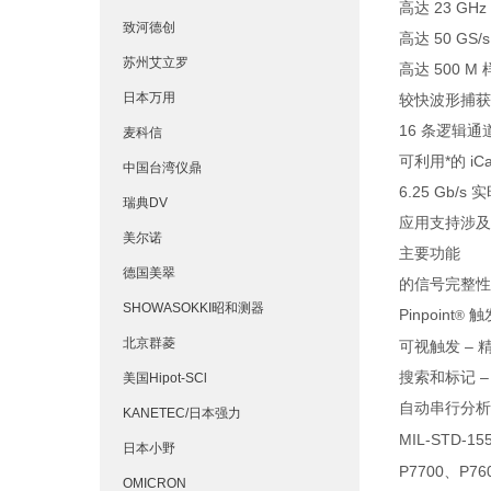
高达 23 GHz
致河德创
高达 50 GS
苏州艾立罗
高达 500 M
日本万用
较快波形捕获速率
16 条逻辑通
麦科信
可利用*的 i
中国台湾仪鼎
6.25 Gb
瑞典DV
应用支持涉及
美尔诺
主要功能
德国美翠
的信号完整性
SHOWASOKKI昭和测器
Pinpoint
触
®
北京群菱
可视触发 –
搜索和标记 
美国Hipot-SCl
自动串行分析选项
KANETEC/日本强力
MIL-STD-15
日本小野
P7700、P
OMICRON