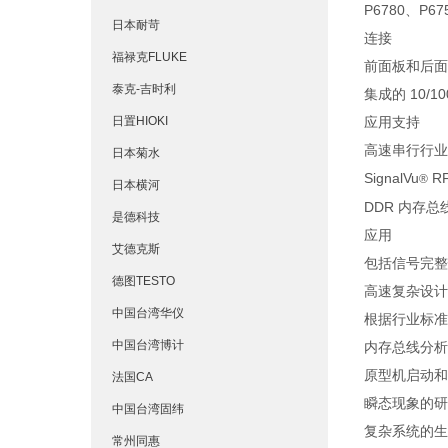
P6780、P
日本耐苛
连接
福禄克FLUKE
前面板和后面板
泰克-吉时利
集成的 10
日置HIOKI
应用支持
高速串行行业
日本菊水
SignalVu
R
®
日本横河
DDR 内存总
是德科技
应用
艾德克斯
包括信号完整
德图TESTO
高速复杂设计
中国台湾华仪
根据行业标准
中国台湾博计
内存总线分析
原型机启动和
法国CA
瞬态现象的研
中国台湾固纬
复杂系统的生
常州同惠