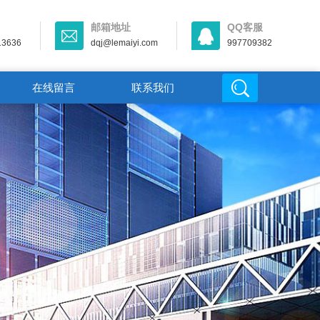
邮箱地址
QQ客服
13636
dqj@lemaiyi.com
997709382
在线留言
联系我们