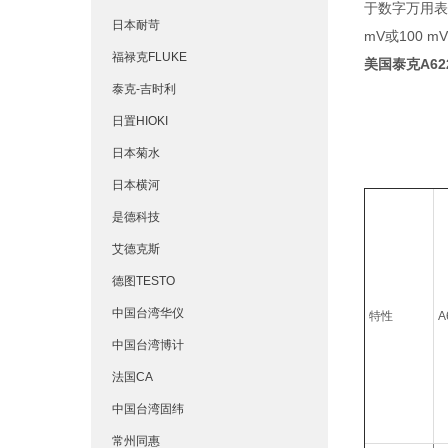
于数字万用表，
日本耐苛
mV或100 m
福禄克FLUKE
美国泰克A6
泰克-吉时利
日置HIOKI
日本菊水
日本横河
是德科技
艾德克斯
德图TESTO
中国台湾华仪
特性
A
中国台湾博计
法国CA
中国台湾固纬
常州同惠