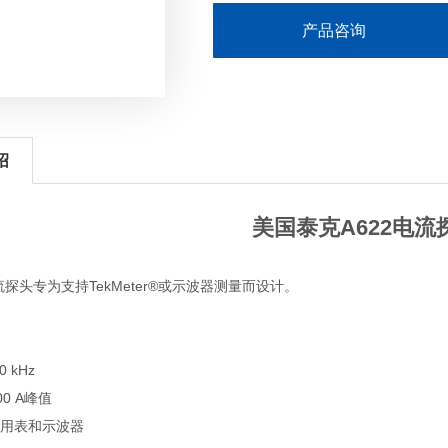
与泰克示波器配合使用时自动读数和
产品咨询
绍
美国泰克A622电流
流探头专为支持TekMeter®或示波器测量而设计。
0 kHz
00 A峰值
用表和示波器