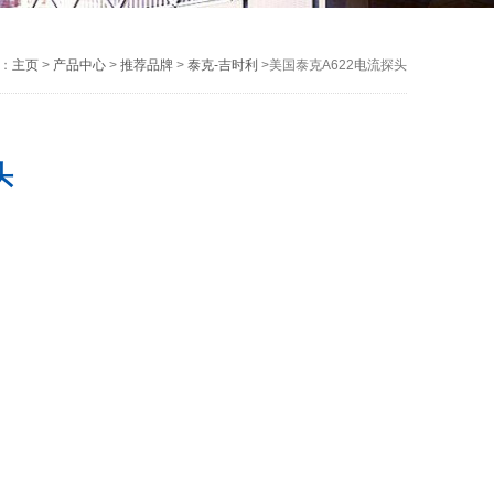
：
主页
>
产品中心
>
推荐品牌
>
泰克-吉时利
>美国泰克A622电流探头
头
、ETL）