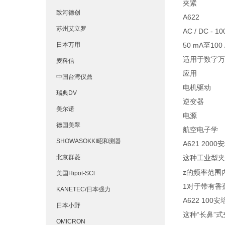
夹紧
致河德创
A622
苏州艾立罗
AC / DC - 10
日本万用
50 mA至100
适用于数字万
麦科信
应用
中国台湾仪鼎
电机驱动
瑞典DV
逆变器
美尔诺
电源
德国美翠
航空电子学
SHOWASOKKI昭和测器
A621 200
北京群菱
这种工业型夹
z的频率范围内
美国Hipot-SCl
1对于带有香蕉
KANETEC/日本强力
A622 100
日本小野
这种“长鼻”
OMICRON