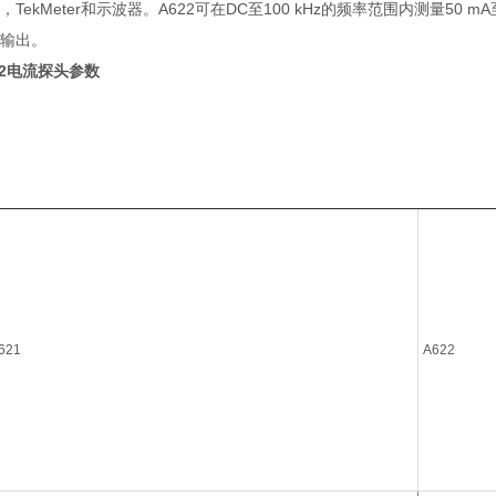
TekMeter和示波器。A622可在DC至100 kHz的频率范围内测量50 m
V输出。
22电流探头
参数
621
A622