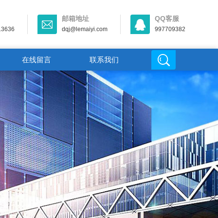
邮箱地址
QQ客服
13636
dqj@lemaiyi.com
997709382
在线留言
联系我们