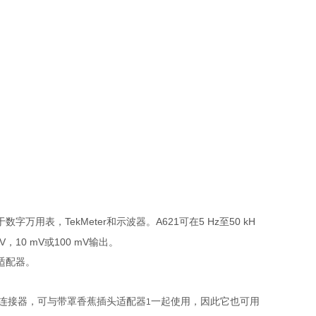
万用表，TekMeter和示波器。A621可在5 Hz至50 kH
10 mV或100 mV输出。
头适配器。
C连接器，可与带罩香蕉插头适配器
一起使用，因此它也可用
1