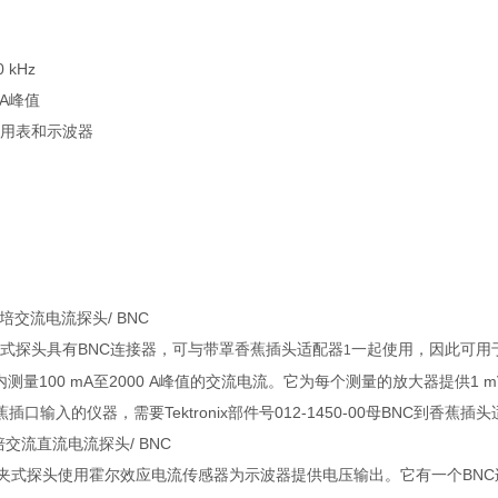
0 kHz
 A峰值
用表和示波器
0安培交流电流探头/ BNC
式探头具有BNC连接器，可与带罩香蕉插头适配器
一起使用，因此可用于数字
1
测量100 mA至2000 A峰值的交流电流。它为每个测量的放大器提供1 mV，
插口输入的仪器，需要Tektronix部件号012-1450-00母BNC到香蕉插
安培交流直流电流探头/ BNC
式夹式探头使用霍尔效应电流传感器为示波器提供电压输出。它有一个BN