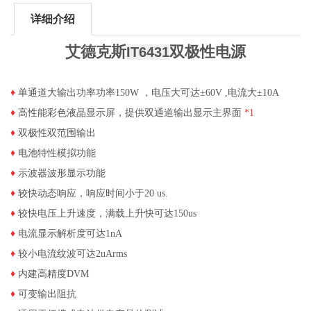
详细介绍
艾德克斯
双极性电源
IT6431
♦
单通道大输出功率功率150W ，电压大可达±60V ,电流大±10A
♦
高性能彩色液晶显示屏，提供双通道输出显示主界面
*1
♦
双极性双范围输出
♦
电池特性模拟功能
♦
示波器波形显示功能
♦
较快动态响应，响应时间小于20 us.
♦
较快电压上升速度，满载上升快可达150us
♦
电流显示解析度可达1nA
♦
较小电流纹波可达2uArms
♦
内建高精度DVM
♦
可变输出阻抗