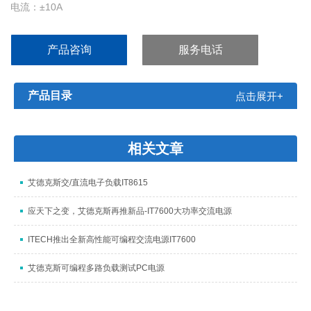
电流：±10A
功率：10A150W
分辨率：1mV/1uA
产品咨询
服务电话
精度：≤0.02%+3mV/ ≤0.05%+5uA
产品目录
点击展开+
相关文章
艾德克斯交/直流电子负载IT8615
应天下之变，艾德克斯再推新品-IT7600大功率交流电源
ITECH推出全新高性能可编程交流电源IT7600
艾德克斯可编程多路负载测试PC电源