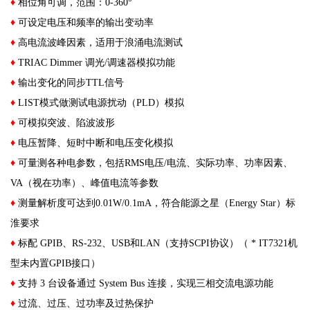
♦
相位角可调，范围：0-360°
♦
可设定电压和频率的输出变动率
♦
高电流波峰因素，适用于浪涌电流测试
♦
TRIAC Dimmer 调光/调速器模拟功能
♦
输出变化的同步TTL信号
♦
LIST模式做测试电源扰动（PLD）模拟
♦
可模拟突波、陷波波形
♦
电压暂降、短时中断和电压变化模拟
♦
可量测各种电参数，包括RMS电压/电流、实际功率、功率因素、
VA（视在功率）、峰值电流等参数
♦
测量解析度可达到0.01W/0.1mA，符合能源之星（Energy Star）标
淮要求
♦
标配 GPIB、RS-232、USB和LAN（支持SCPI协议）（ * IT7321机
型未内置GPIB接口）
♦
支持 3 台设备通过 System Bus 连接，实现三相交流电源功能
♦
过流、过压、过功率及过热保护