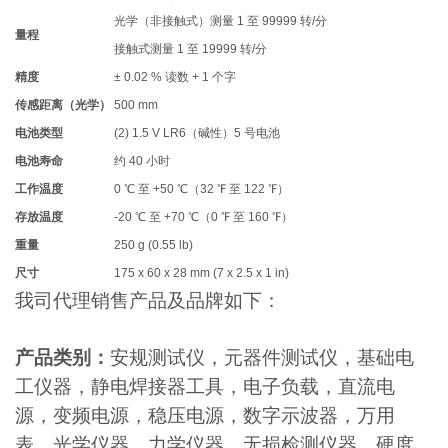
光学（非接触式）测量 1 至 99999 转/分
量程
接触式测量 1 至 19999 转/分
精度
± 0.02 % 读数 + 1 个字
传感距离（光学）
500 mm
电池类型
(2) 1.5 V LR6（碱性）5 号电池
电池寿命
约 40 小时
工作温度
0 ℃ 至 +50 ℃（32 ℉ 至 122 ℉）
存放温度
-20 ℃ 至 +70 ℃（0 ℉ 至 160 ℉）
重量
250 g (0.55 lb)
尺寸
175 x 60 x 28 mm (7 x 2.5 x 1 in)
我司代理销售产品及品牌如下：
产品类别：
安规测试仪，元器件测试仪，基础电
工仪器，静电焊接器工具，电子负载，直流电
源，变频电源，稳压电源，数字示波器，万用
表，光学仪器，力学仪器，无损检测仪器，硬度