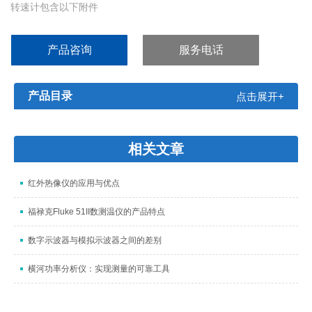
转速计包含以下附件
0.1 m （米）转轮
6 in （英寸）转轮
产品咨询
服务电话
锥形测速头
内锥式测速头
加长杆
产品目录
点击展开+
10根反光带
相关文章
红外热像仪的应用与优点
福禄克Fluke 51II数测温仪的产品特点
数字示波器与模拟示波器之间的差别
横河功率分析仪：实现测量的可靠工具