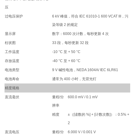
压
过电压保护
6 kV 峰值，符合 IEC 61010-1 600 VCAT III，污
染等级 2 的规定
显示屏
数字：6000 次计数，每秒更新 4 次
柱状图
33 段，每秒更新 32 段
工作温度
-10 °C 至 + 50 °C
存放温度
-40 °C 至 + 60 °C
电池类型
9 V 碱性电池，NEDA 1604A/ IEC 6LR61
电池寿命
通常为 400 小时，无背光灯
精度规格
直流毫伏
量程/分
600.0 mV / 0.1 mV
辨率
精度
±（[读数的 %] + [计数次数]）：0.5% +
2
直流电压
量程/分
6.000 V / 0.001 V