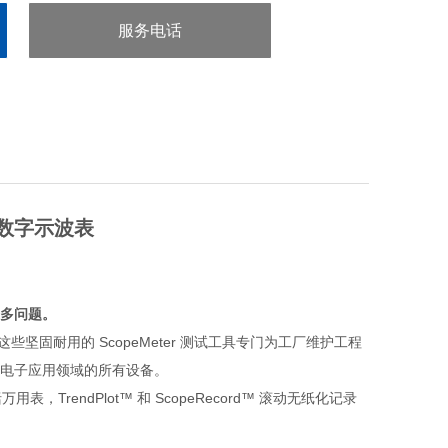
服务电话
：0755-29413636
彩色数字示波表
决更多问题。
合。这些坚固耐用的 ScopeMeter 测试工具专门为工厂维护工程
电子应用领域的所有设备。
TrendPlot™ 和 ScopeRecord™ 滚动无纸化记录