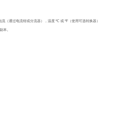
测试，电流（通过电流钳或分流器），温度 ºC 或 ºF（使用可选转换器）
幕副本。