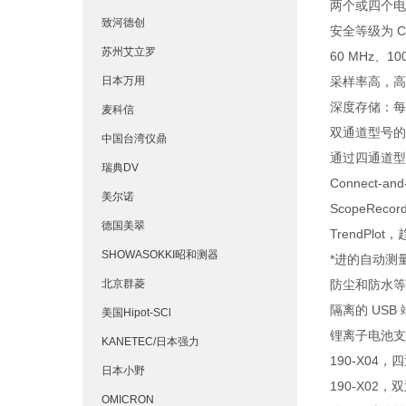
两个或四个电
致河德创
安全等级为 CAT 
苏州艾立罗
60 MHz、1
日本万用
采样率高，高达
深度存储：每个
麦科信
双通道型号的 
中国台湾仪鼎
通过四通道型
瑞典DV
Connect
美尔诺
ScopeRe
德国美翠
TrendPlo
SHOWASOKKI昭和测器
*进的自动测量
北京群菱
防尘和防水等级
隔离的 USB
美国Hipot-SCl
锂离子电池支
KANETEC/日本强力
190-X04，
日本小野
190-X02
OMICRON