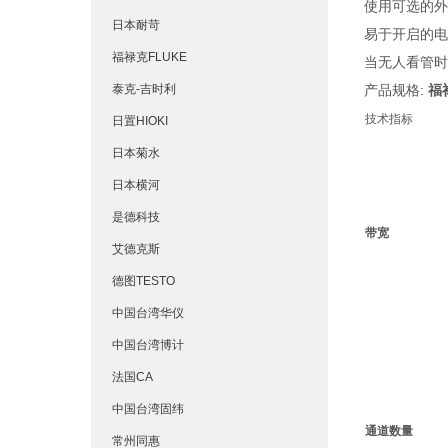
使用可选的外
日本耐苛
易于开启的电
福禄克FLUKE
当无人看管时，
泰克-吉时利
产品规格:
福禄
技术指标
日置HIOKI
日本菊水
日本横河
是德科技
带宽
艾德克斯
德图TESTO
中国台湾华仪
中国台湾博计
法国CA
中国台湾固纬
通道数量
常州同惠