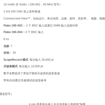
10 ns/div 至 4s/div（190-062，60 MHz 型号）
2 mV-100 V/div 加上各种衰减
Connect-and-View™，自由运行，单次拍照，边缘，延时，双斜率， 视频，
Fluke 190-X02：
2 个 BNC 输入或通过 DMM 输入连接外部
Fluke 190-X04：
4 个 BNC 输入
8 ns
光标
: 7
自动：
30
ScopeRecord 模式
: 每次输入 30,000 pt
示波表模式
: 每次输入 10,000 pt
数字余辉提供了类似于模拟示波表的波形衰减
带有自动通过/失败测试的波形参考
双通道型号）
4 mm 香蕉插头输入与示波表输入和接地*隔离