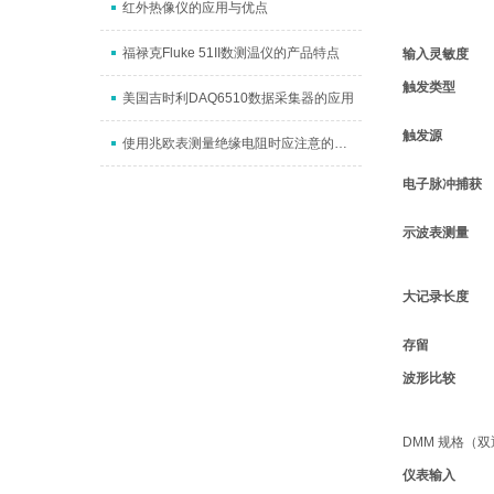
红外热像仪的应用与优点
福禄克Fluke 51II数测温仪的产品特点
输入灵敏度
触发类型
美国吉时利DAQ6510数据采集器的应用
触发源
使用兆欧表测量绝缘电阻时应注意的问题
电子脉冲捕获
示波表测量
大记录长度
存留
波形比较
DMM 规格（
仪表输入