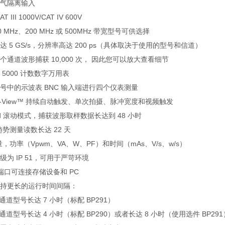
气隔离输入
III 1000V/CAT IV 600V
00 MHz、200 MHz 或 500MHz 带宽型号可供选择
 5 GS/s，分辨率高达 200 ps（具体取决于使用的型号和信道）
通道波形捕获 10,000 次， 因此您可以放大查看细节
5000 计数数字万用表
号中的示波表 BNC 输入端进行四个仪表测量
-and-View™ 持续自动触发、单次拍摄、脉冲宽度和视频触发
cord 滚动模式，捕获波形取样数据长达到 48 小时
t，趋势测量读数长达 22 天
，功率（Vpwm、VA、W、PF）和时间（mAs、V/s、w/s）
为 IP 51，可用于严苛环境
 端口可连接存储设备和 PC
持更长的运行时间间隔：
四通道型号长达 7 小时（标配 BP291）
，双通道型号长达 4 小时（标配 BP290）或者长达 8 小时（使用选件 BP291