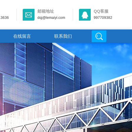
邮箱地址
QQ客服
13636
dqj@lemaiyi.com
997709382
在线留言
联系我们