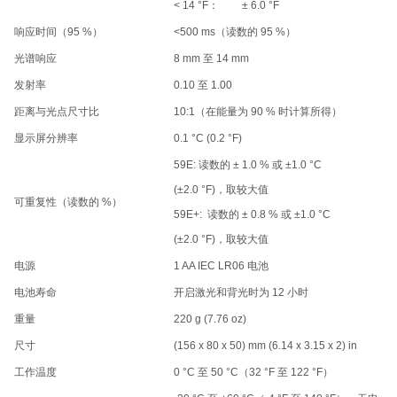
< 14 °F：
± 6.0 °F
响应时间（95 %）
<500 ms（读数的 95 %）
光谱响应
8 mm 至 14 mm
发射率
0.10 至 1.00
距离与光点尺寸比
10:1（在能量为 90 % 时计算所得）
显示屏分辨率
0.1 °C (0.2 °F)
59E: 读数的 ± 1.0 % 或 ±1.0 °C
(±2.0 °F)，取较大值
可重复性（读数的 %）
59E+: 读数的 ± 0.8 % 或 ±1.0 °C
(±2.0 °F)，取较大值
电源
1 AA IEC LR06 电池
电池寿命
开启激光和背光时为 12 小时
重量
220 g (7.76 oz)
尺寸
(156 x 80 x 50) mm (6.14 x 3.15 x 2) in
工作温度
0 °C 至 50 °C（32 °F 至 122 °F）