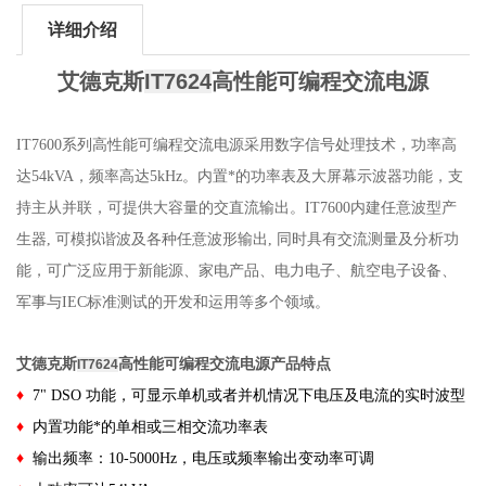
详细介绍
艾德克斯
IT7624
高性能可编程交流电源
IT7600系列高性能可编程交流电源采用数字信号处理技术，功率高
达
54kVA
，频率高达
5kHz
。内置*的功率表及大屏幕示波器功能，支
持主从并联，可提供大容量的交直流输出。
IT7600
内建任意波型产
生器
,
可模拟谐波及各种任意波形输出
,
同时具有交流测量及分析功
能，可广泛应用于新能源、家电产品、电力电子、航空电子设备、
军事与
IEC
标准测试的开发和运用等多个领域。
艾德克斯
高性能可编程交流电源
产品特点
IT7624
♦
7" DSO 功能，可显示单机或者并机情况下电压及电流的实时波型
♦
内置功能*的单相或三相交流功率表
♦
输出频率：10-5000Hz，电压或频率输出变动率可调