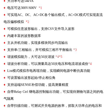
♦
大功率可达54kVA
♦
电压可达300V/600V
*1
♦
可实现AC、DC、AC+DC各个输出模式，AC+DC模式可实现直流
电压偏移模拟
*2
♦
可模拟任意波形输出，支持CSV文件导入波形
♦
内建丰富的波形数据库
♦
主从并机功能，实现多模块同步均流输出
♦
支持单/三相输出，并可模拟三相不平衡输出
*3
♦
谐波模拟能力，大可达50次谐波
*4
*5
♦
谐波分析功能，可以测量高达50次电压和电流谐波成份
*4
♦
List模式模拟市电再现功能，实现瞬间电源中断仿真功能
♦
可设置输出波形起始/停止相位角
♦
支持远端SENSE补偿功能，提高测量精度
♦
自带Relay Ctrl 继电器控制输出功能，可实现待测物与源之间的电
气隔离
♦
自带扫描功能，可测试开关电源的效率，抓取大功率点的电压和