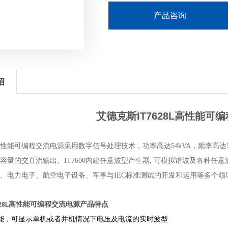
产品咨询
绍
艾德克斯
IT7628L
高性能可编
系列高性能可编程交流电源采用数字信号处理技术，功率高达
54kVA
，频率高达
容量的交直流输出。
IT7600
内建任意波型产生器
,
可模拟谐波及各种任意
、电力电子、航空电子设备、军事与
IEC
标准测试的开发和运用等多个领
高性能可编程交流电源
产品特点
28L
O 功能，可显示单机或者并机情况下电压及电流的实时波型