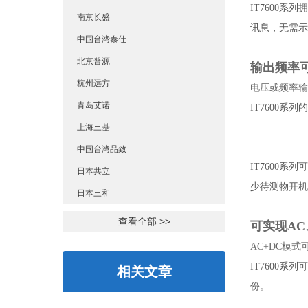
IT7600
南京长盛
讯息，无需示
中国台湾泰仕
北京普源
输出频率可达
杭州远方
电压或频率输
青岛艾诺
IT7600
上海三基
中国台湾品致
IT7600
日本共立
少待测物开机
日本三和
查看全部 >>
可实现AC
AC+DC模
IT7600
相关文章
份。