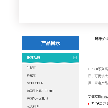
详细介
产品目录
推荐品牌
兰斯汀
IT7600
科威尔
联，可提供大
源、家电产品
SCHLODER
德国艾佰勒A. Eberle
艾德克斯
IT76
美国PowerSight
♦
7" DS
意大利HT