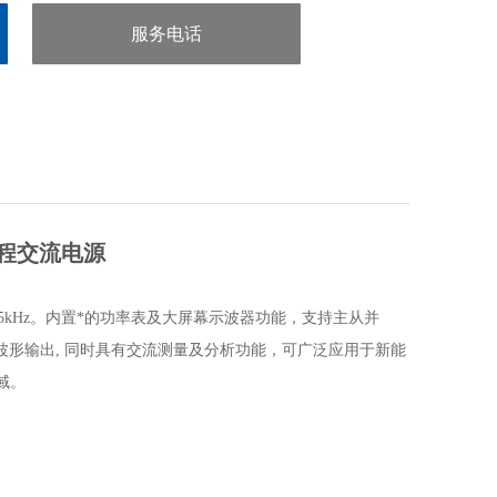
服务电话
：0755-29413636
程交流电源
5kHz
。内置*的功率表及大屏幕示波器功能，支持主从并
波形输出
,
同时具有交流测量及分析功能，可广泛应用于新能
域。