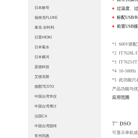
日本耐苛
♦
过温度、
♦
标配USB/R
福禄克FLUKE
♦
前置USB
泰克-吉时利
日置HIOKI
*1 600V
日本菊水
*2 IT7628L
日本横河
*3 IT7625
是德科技
*4 10-500H
艾德克斯
*5 此功能
德图TESTO
产品功能与优
中国台湾华仪
应用范
围
中国台湾博计
法国CA
7" DSO
中国台湾固纬
可显示单机或
常州同惠