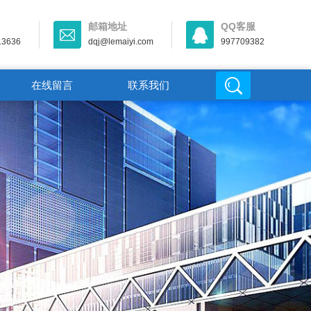
邮箱地址
QQ客服
13636
dqj@lemaiyi.com
997709382
在线留言
联系我们