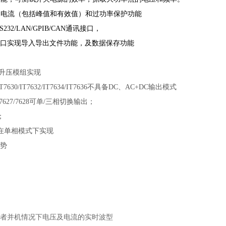
过电流（包括峰值和有效值）和过功率保护功能
S232/LAN/GPIB/CAN通讯接口，
接口实现导入导出文件功能，及数据保存功能
搭配升压模组实现
/IT7630/IT7632/IT7634/IT7636不具备DC、AC+DC输出模式
/IT7627/7628可单/三相切换输出；
z；
只在单相模式下实现
势
者并机情况下电压及电流的实时波型