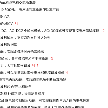
的单相或三相交流功率表
10-5000Hz，电压或频率输出变动率可调
4kVA
V/600V
*1
、DC、AC+DC各个输出模式，AC+DC模式可实现直流电压偏移模拟
*2
波形输出，支持CSV文件导入波形
的波形数据库
功能，实现多模块同步均流输出
相输出，并可模拟三相不平衡输出
*3
力，大可达50次谐波
*4
*5
能，可以测量高达50次电压和电流谐波成份
*4
式模拟市电再现功能，实现瞬间电源中断仿真功能
波形起始/停止相位角
ENSE补偿功能，提高测量精度
ay Ctrl 继电器控制输出功能，可实现待测物与源之间的电气隔离
功能，可测试开关电源的效率，抓取大功率点的电压和频率。