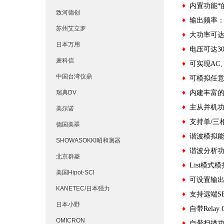
♦
内置功能*
致河德创
♦
输出频率：
苏州艾立罗
♦
大功率可达5
日本万用
♦
电压可达300
麦科信
♦
可实现AC
中国台湾仪鼎
♦
可模拟任意
瑞典DV
♦
内建丰富
♦
主从并机
美尔诺
♦
支持单/三
德国美翠
♦
谐波模拟能
SHOWASOKKI昭和测器
♦
谐波分析功
北京群菱
♦
List模
美国Hipot-SCl
♦
可设置输出
KANETEC/日本强力
♦
支持远端S
日本小野
♦
自带Rel
OMICRON
♦
自带扫描