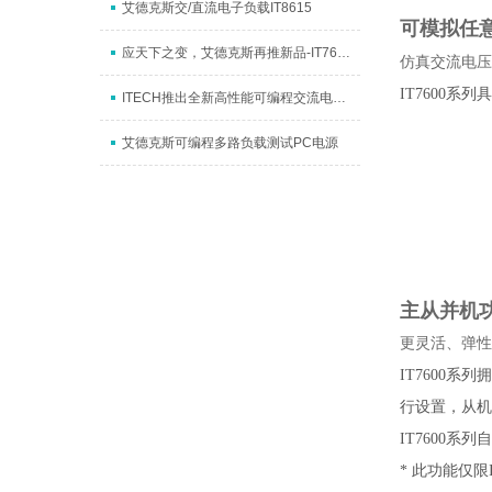
艾德克斯交/直流电子负载IT8615
可模拟任
应天下之变，艾德克斯再推新品-IT7600大功率交流电源
仿真交流电压
IT7600
ITECH推出全新高性能可编程交流电源IT7600
艾德克斯可编程多路负载测试PC电源
主从并机
更灵活、弹性
IT7600
行设置，从机
IT7600
* 此功能仅限IT7