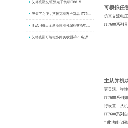
艾德克斯交/直流电子负载IT8615
可模拟任
应天下之变，艾德克斯再推新品-IT7600大功率交流电源
仿真交流电压
IT7600
ITECH推出全新高性能可编程交流电源IT7600
艾德克斯可编程多路负载测试PC电源
主从并机
更灵活、弹性
IT7600
行设置，从机
IT7600
* 此功能仅限IT7