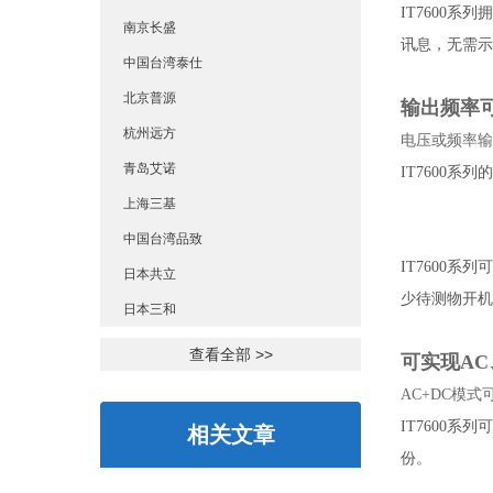
IT7600
南京长盛
讯息，无需示
中国台湾泰仕
北京普源
输出频率可达
杭州远方
电压或频率输
青岛艾诺
IT7600
上海三基
中国台湾品致
IT7600
日本共立
少待测物开机
日本三和
查看全部 >>
可实现AC
AC+DC模
IT7600
相关文章
份。