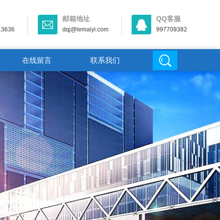
邮箱地址
QQ客服
13636
dqj@lemaiyi.com
997709382
在线留言
联系我们