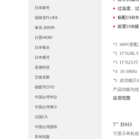
日本耐苛
♦
过温度、
♦
标配USB/R
福禄克FLUKE
♦
前置USB
泰克-吉时利
日置HIOKI
*1 600V
日本菊水
*2 IT7628L
日本横河
*3 IT7625
是德科技
*4 10-500H
艾德克斯
*5 此功能
德图TESTO
产品功能与优
中国台湾华仪
应用范
围
中国台湾博计
法国CA
7" DSO
中国台湾固纬
可显示单机或
常州同惠