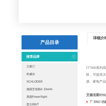
详细介
产品目录
推荐品牌
兰斯汀
IT7600
科威尔
联，可提供大
源、家电产品
SCHLODER
德国艾佰勒A. Eberle
艾德克斯
IT76
美国PowerSight
♦
7" DS
意大利HT