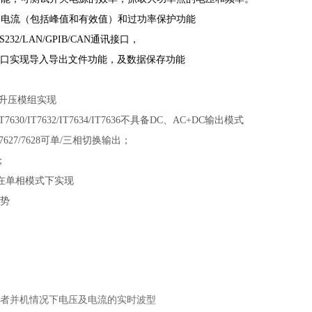
过电流（包括峰值和有效值）和过功率保护功能
S232/LAN/GPIB/CAN通讯接口，
接口实现导入导出文件功能，及数据保存功能
搭配升压模组实现
/IT7630/IT7632/IT7634/IT7636不具备DC、AC+DC输出模式
/IT7627/7628可单/三相切换输出；
z；
只在单相模式下实现
势
者并机情况下电压及电流的实时波型