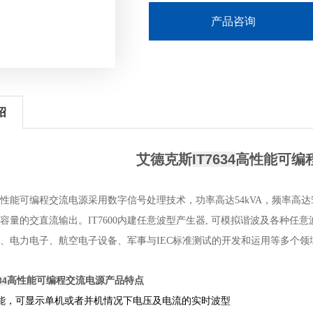
产品咨询
绍
艾德克斯
IT7634
高性能可编
系列高性能可编程交流电源采用数字信号处理技术，功率高达
54kVA
，频率高达
容量的交直流输出。
IT7600
内建任意波型产生器
,
可模拟谐波及各种任意
、电力电子、航空电子设备、军事与
IEC
标准测试的开发和运用等多个领
高性能可编程交流电源
产品特点
34
O 功能，可显示单机或者并机情况下电压及电流的实时波型