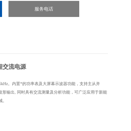
服务电话
：0755-29413636
程交流电源
5kHz
。内置*的功率表及大屏幕示波器功能，支持主从并
波形输出
,
同时具有交流测量及分析功能，可广泛应用于新能
域。