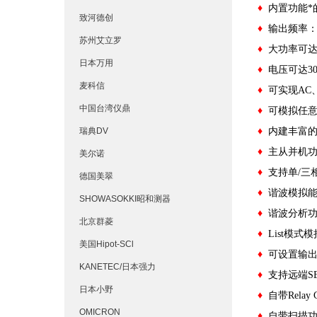
♦
内置功能*
致河德创
♦
输出频率：
苏州艾立罗
♦
大功率可达5
日本万用
♦
电压可达300
麦科信
♦
可实现AC
中国台湾仪鼎
♦
可模拟任意
瑞典DV
♦
内建丰富
♦
主从并机
美尔诺
♦
支持单/三
德国美翠
♦
谐波模拟能
SHOWASOKKI昭和测器
♦
谐波分析功
北京群菱
♦
List模
美国Hipot-SCl
♦
可设置输出
KANETEC/日本强力
♦
支持远端S
日本小野
♦
自带Rel
OMICRON
♦
自带扫描