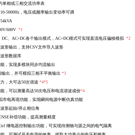
的单相或三相交流功率表
10-5000Hz，电压或频率输出变动率可调
4kVA
V/600V
*1
、DC、AC+DC各个输出模式，AC+DC模式可实现直流电压偏移模拟
*2
波形输出，支持CSV文件导入波形
的波形数据库
功能，实现多模块同步均流输出
相输出，并可模拟三相不平衡输出
*3
力，大可达50次谐波
*4
*5
能，可以测量高达50次电压和电流谐波成份
*4
式模拟市电再现功能，实现瞬间电源中断仿真功能
波形起始/停止相位角
ENSE补偿功能，提高测量精度
ay Ctrl 继电器控制输出功能，可实现待测物与源之间的电气隔离
功能，可测试开关电源的效率，抓取大功率点的电压和频率。