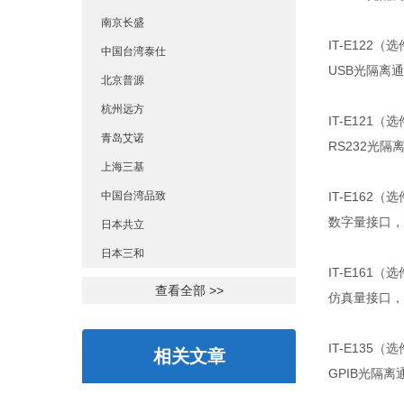
南京长盛
IT-E122（
中国台湾泰仕
USB光隔离通
北京普源
杭州远方
IT-E121（
青岛艾诺
RS232光隔离
上海三基
中国台湾品致
IT-E162（
数字量接口，
日本共立
日本三和
IT-E161（
查看全部 >>
仿真量接口，0
IT-E135（
相关文章
GPIB光隔离