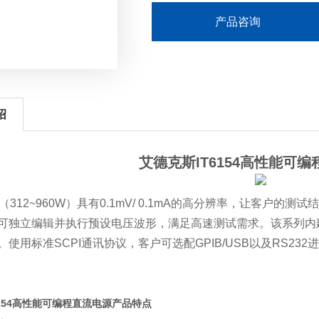
产品咨询
绍
艾德克斯
IT6154
高性能可编
列（
312~960W
）具有
0.1mV/ 0.1mA
的高分辨率，让客户的测试结
可独立编辑并执行预设电压波形，满足高速测试需求。该系列内
。使用标准
SCPI
通讯协议，客户可选配
GPIB/USB
以及
RS232
进
6154高性能可编程直流电源
产品特点