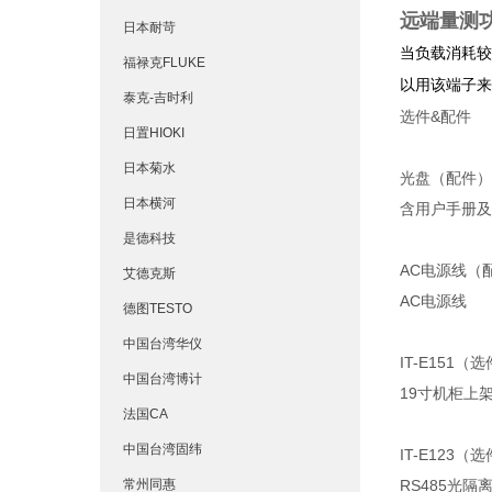
远端量测
日本耐苛
当负载消耗较
福禄克FLUKE
以用该端子来
泰克-吉时利
选件&配件
日置HIOKI
日本菊水
光盘（配件）
日本横河
含用户手册及
是德科技
AC电源线（
艾德克斯
AC电源线
德图TESTO
中国台湾华仪
IT-E151（
中国台湾博计
19寸机柜上
法国CA
中国台湾固纬
IT-E123（
常州同惠
RS485光隔离