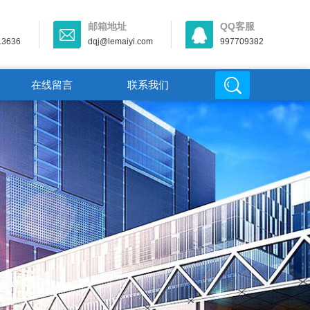
邮箱地址
QQ客服
13636
dqj@lemaiyi.com
997709382
在线留言
联系我们