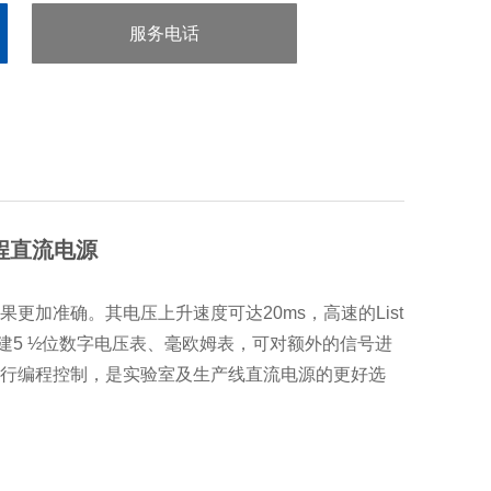
服务电话
：0755-29413636
程直流电源
果更加准确。其电压上升速度可达
20ms
，高速的
List
建
5
½位数字电压表、毫欧姆表，可对额外的信号进
行编程控制，是实验室及生产线直流电源的更好选