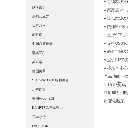
♦
可编程线性
致河德创
♦
高亮度VF
苏州艾立罗
♦
较
低纹波及
日本万用
♦
内建5½ 数
麦科信
♦
支持SCPI
♦
支持USB/R
中国台湾仪鼎
♦
高分辨率及
瑞典DV
♦
提供LIS
美尔诺
♦
标准19寸
德国美翠
产品功能与优
SHOWASOKKI昭和测器
LIST模式
北京群菱
IT6100
美国Hipot-SCl
出变化顺序。
KANETEC/日本强力
日本小野
OMICRON