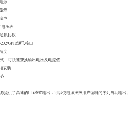
电源
D显示
噪声
字电压表
的通讯协议
S232/GPIB通讯接口
精度
T模式，可快速变换输出电压及电流值
机柜安装
势
系列电源提供了高速的List模式输出，可以使电源按照用户编辑的序列自动输