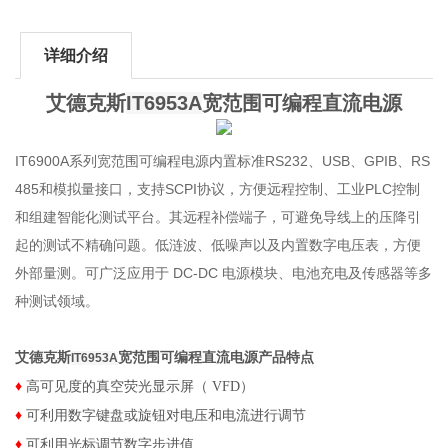
详细介绍
艾德克斯
IT6953A
宽范围可编程直流电源
IT6900A系列宽范围可编程电源内置标准
RS232
、
USB
、
GPIB
、
RS
485
和模拟量接口，支持
SCPI
协议，方便远程控制、工业
PLC
控制
和组建智能化测试平台。其远程补偿端子，可避免导线上的压降引
起的测试不精确问题。低涟波、低噪声以及内置数字电压表，方便
外部量测。可广泛应用于
DC-DC
电源模块、电池充电及传感器等多
种测试领域。
艾德克斯
宽范围可编程直流电源
产品特点
IT6953A
♦
高可见度的真空荧光显示屏（ VFD）
♦
可利用数字键盘或旋钮对电压和电流进行调节
♦
可利用光标调节数字步进值