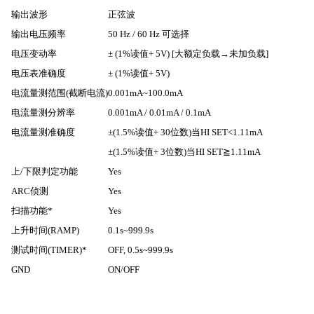
输出波形
正弦波
输出电压频率
50 Hz / 60 Hz
可选择
电压变动率
± (1%
读值
+ 5V) [
大额定负载
→
未加负载
]
电压表准确度
± (1%
读值
+ 5V)
电流量测范围
(
截断电流
)
0.001mA~100.0mA
电流量测分辨率
0.001mA / 0.01mA / 0.1mA
电流量测准确度
±(1.5%
读值
+ 30
位数
)
当
HI SET<1.11mA
±(1.5%
读值
+ 3
位数
)
当
HI SET
≧
1.11mA
上
/
下限判定功能
Yes
ARC
侦测
Yes
扫描功能
*
Yes
上升时间
(RAMP)
0.1s~999.9s
测试时间
(TIMER)*
OFF, 0.5s~999.9s
GND
ON/OFF