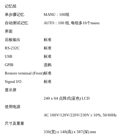
记忆组
单步骤记忆
MANU
：
100
组
自动测试记忆
AUTO
：
100
组
,
每组多
16
个
manu
界面
后板输出
标准
RS-232C
标准
USB
标准
GPIB
选购
Remote terminal (Front)
标准
Signal I/O
标准
显示屏
240 x 64
点阵式
(
蓝色
) LCD
使用电源
AC 100V/120V/220V/230V ± 10%, 50/60Hz
尺寸及重量
330(
宽
) x 148(
高
) x 587(
深
) mm