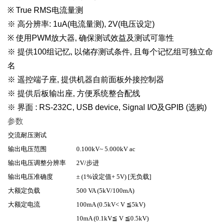
※ True RMS电流量测
※ 高分辨率: 1uA(电流量测), 2V(电压设定)
※ 使用PWM放大器, 确保测试效益及测试可靠性
※ 提供100组记忆, 以储存测试条件, 且每个记忆组可独立命
名
※ 遥控端子座, 提供机器自前面板外接控制器
※ 提供后板输出座, 方便系统整合配线
※ 界面 : RS-232C, USB device, Signal I/O及GPIB (选购)
参数
交流耐压测试
输出电压范围
0.100kV~ 5.000kV ac
输出电压调整分辨率
2V/
步进
输出电压准确度
± (1%
设定值
+ 5V) [
无负载
]
大额定负载
500 VA (5kV/100mA)
大额定电流
100mA (0.5kV< V
≦
5kV)
10mA (0.1kV
≦
V
≦
0.5kV)