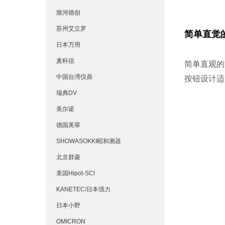
致河德创
苏州艾立罗
简单直觉
日本万用
麦科信
简单直观的
中国台湾仪鼎
按钮设计适
瑞典DV
美尔诺
德国美翠
SHOWASOKKI昭和测器
北京群菱
美国Hipot-SCl
KANETEC/日本强力
日本小野
OMICRON