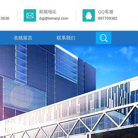
邮箱地址
QQ客服
13636
dqj@lemaiyi.com
997709382
在线留言
联系我们