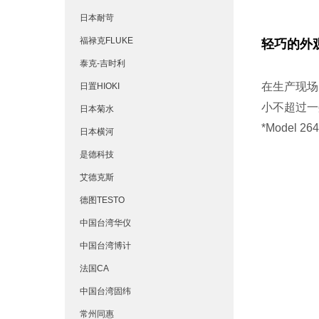
日本耐苛
福禄克FLUKE
轻巧的外
泰克-吉时利
在生产现场
日置HIOKI
小不超过一
日本菊水
*Model 26
日本横河
是德科技
艾德克斯
德图TESTO
中国台湾华仪
中国台湾博计
法国CA
中国台湾固纬
常州同惠