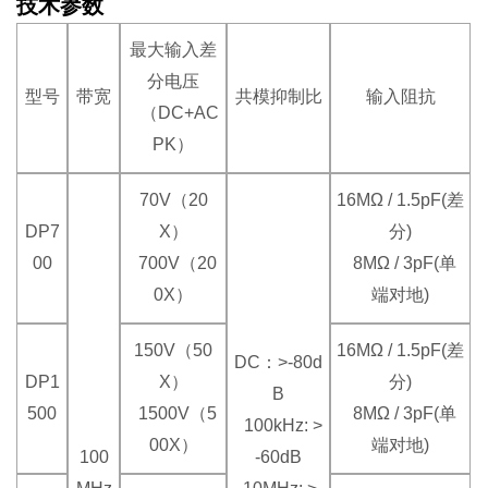
技术参数
最大输入差
分电压
型号
带宽
共模抑制比
输入阻抗
（DC+AC
PK）
70V（20
16MΩ / 1.5pF(差
DP7
X）
分)
00
700V（20
8MΩ / 3pF(单
0X）
端对地)
150V（50
16MΩ / 1.5pF(差
DC：>-80d
DP1
X）
分)
B
500
1500V（5
8MΩ / 3pF(单
100kHz: >
00X）
端对地)
100
-60dB