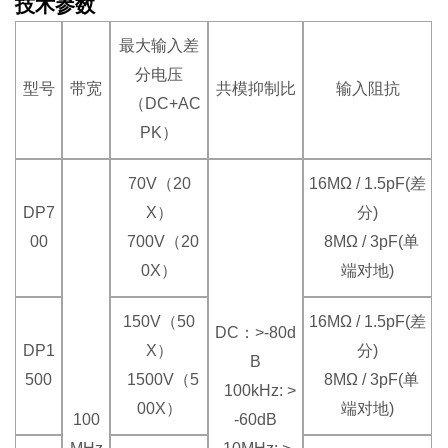
技术参数
最大输入差
分电压
型号
带宽
共模抑制比
输入阻抗
（DC+AC
PK）
70V（20
16MΩ / 1.5pF(差
DP7
X）
分)
00
700V（20
8MΩ / 3pF(单
0X）
端对地)
150V（50
16MΩ / 1.5pF(差
DC：>-80d
DP1
X）
分)
B
500
1500V（5
8MΩ / 3pF(单
100kHz: >
00X）
端对地)
100
-60dB