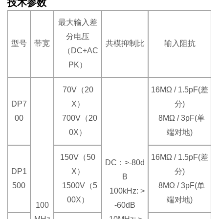
技术参数
最大输入差
分电压
型号
带宽
共模抑制比
输入阻抗
（DC+AC
PK）
70V（20
16MΩ / 1.5pF(差
DP7
X）
分)
00
700V（20
8MΩ / 3pF(单
0X）
端对地)
150V（50
16MΩ / 1.5pF(差
DC：>-80d
DP1
X）
分)
B
500
1500V（5
8MΩ / 3pF(单
100kHz: >
00X）
端对地)
100
-60dB