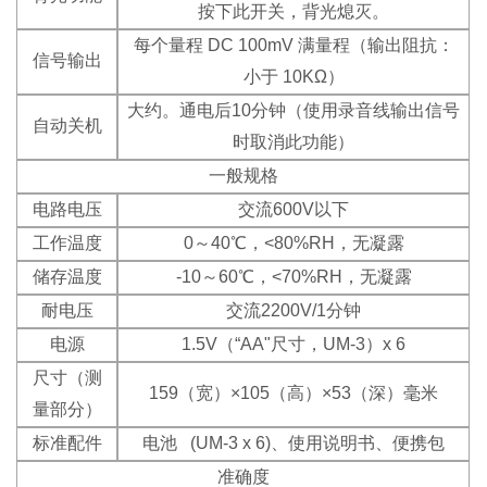
按下此开关，背光熄灭。
每个量程 DC 100mV 满量程（输出阻抗：
信号输出
小于 10KΩ）
大约。通电后10分钟（使用录音线输出信号
自动关机
时取消此功能）
一般规格
电路电压
交流600V以下
工作温度
0～40℃，<80%RH，无凝露
储存温度
-10～60℃，<70%RH，无凝露
耐电压
交流2200V/1分钟
电源
1.5V（“AA"尺寸，UM-3）x 6
尺寸（测
159（宽）×105（高）×53（深）毫米
量部分）
标准配件
电池 (UM-3 x 6)、使用说明书、便携包
准确度