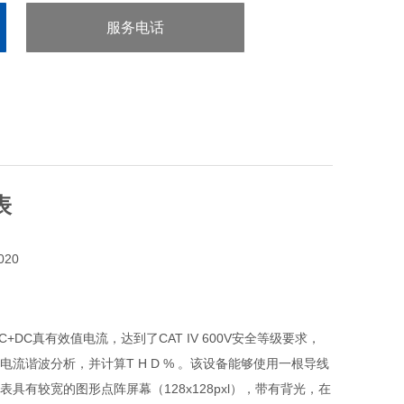
服务电话
：0755-29413636
表
AC+DC真有效值电流，达到了CAT IV 600V安全等级要求，
流谐波分析，并计算T H D % 。该设备能够使用一根导线
有较宽的图形点阵屏幕（128x128pxl），带有背光，在