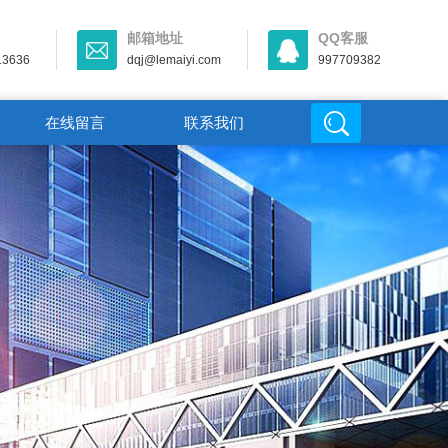
邮箱地址
QQ客服
13636
dqj@lemaiyi.com
997709382
在线留言
联系我们