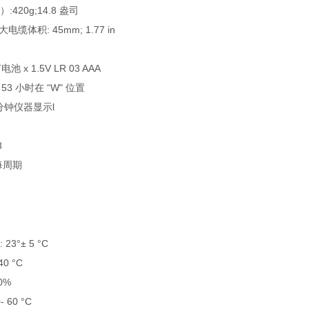
420g;14.8 盎司
电缆体积: 45mm; 1.77 in
池 x 1.5V LR 03 AAA
 53 小时在 “W" 位置
分钟仪器显示l
8
8每周期
3°± 5 °C
0 °C
0%
 60 °C