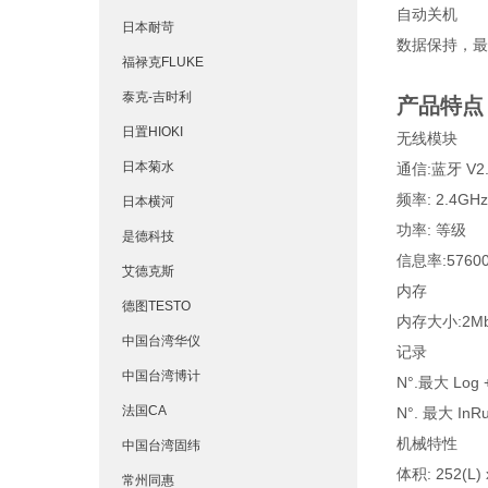
自动关机
日本耐苛
数据保持，最
福禄克FLUKE
泰克-吉时利
产品特点
日置HIOKI
无线模块
日本菊水
通信:蓝牙 V2.
频率: 2.4GHz
日本横河
功率: 等级
是德科技
信息率:5760
艾德克斯
内存
德图TESTO
内存大小:2M
中国台湾华仪
记录
中国台湾博计
N°.最大 Log
法国CA
N°. 最大 In
机械特性
中国台湾固纬
体积: 252(L) x
常州同惠