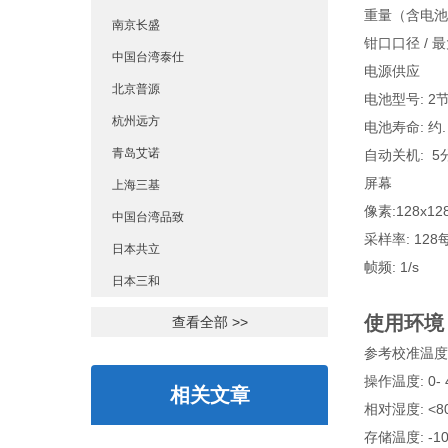
重量（含电池）:
南京长盛
钳口口径 / 最大
中国台湾泰仕
电源供应
北京普源
电池型号: 2节电
杭州远方
电池寿命: 约.
青岛艾诺
自动关机: 5
屏幕
上海三基
像素:128x12
中国台湾品致
采样率: 12
日本共立
帧频: 1/s
日本三和
使用环境
查看全部 >>
参考校准温度: 2
操作温度: 0- 4
相关文章
相对湿度: <8
存储温度: -10-