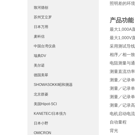
照明差的环境
致河德创
苏州艾立罗
产品功能
日本万用
最大1,000
麦科信
最大1,000
采用测试导线
中国台湾仪鼎
相序／相一致
瑞典DV
电阻测量与通
美尔诺
测量直流功率
德国美翠
测量／记录单
SHOWASOKKI昭和测器
测量／记录单
北京群菱
测量／记录单
美国Hipot-SCl
测量／记录高达
电机启动电流
KANETEC/日本强力
自动量程
日本小野
背光
OMICRON