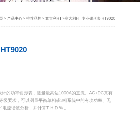
页
>
产品中心
>
推荐品牌
>
意大利HT
>意大利HT 专业钳形表 HT9020
T9020
10-1设计的功率钳形表，测量最高达1000A的直流、AC+DC真有
0 V安全等级要求，可以测量平衡单相或3相系统中的有功功率、无
电流谐波分析，并计算T H D % 。