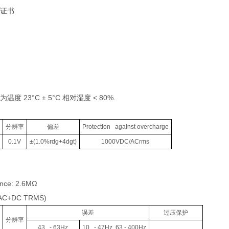
准证书
度 23°C ± 5°C 相对湿度 < 80%.
分辨率
偏
差
Protection against overcharge
0.1V
±(1.0%rdg+4dgt)
1000VDC/ACrms
ance: 2.6MΩ
(AC+DC TRMS)
误差
过压保护
分辨率
43 - 63Hz
10 - 47Hz, 63 - 400Hz