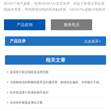
录600个电气参数。使用VEGA74c非常简单，得益于带显示屏的直
观操作界面，带有图形结构的彩色触摸屏。VEGA74c是解决电能质
量出现的问题的理想选择，由于电网电能质量差、电压异常、谐波
和过高能耗等问题，如果长时间被忽视，这些问题将会变成更有害
产品咨询
服务电话
的现象。VEGA74c进行的测量可以传输到具有USB或WiFi连接的PC
电脑，通过专用数
产品目录
点击展开+
相关文章
温湿度计检定规程及适用范围
太阳能电池列阵模拟器常见问题排查：曲线拟合偏差、功率输出不稳与设备故障解决
红外线温度计校准的相关知识
光伏组件接线盒测试方案