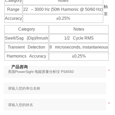
Category
Notes
触
Range
22 – 3000 Hz (50th Harmonic @ 50/60 Hz)
发
Accuracy
±0.25%
Category
Notes
Swell/Sag (Dip)/Inrush
1/2 Cycle RMS
Transient Detection
8 microseconds, instantaneous
Harmonics Accuracy
±0.25%
产品咨询