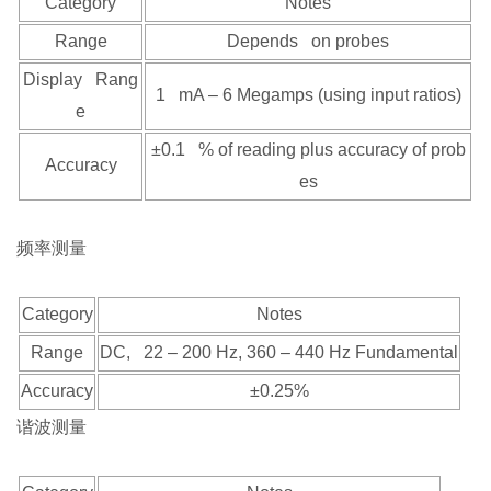
Category
Notes
Range
Depends on probes
Display Rang
1 mA – 6 Megamps (using input ratios)
e
±0.1 % of reading plus accuracy of prob
Accuracy
es
频率测量
Category
Notes
Range
DC, 22 – 200 Hz, 360 – 440 Hz Fundamental
Accuracy
±0.25%
谐波测量