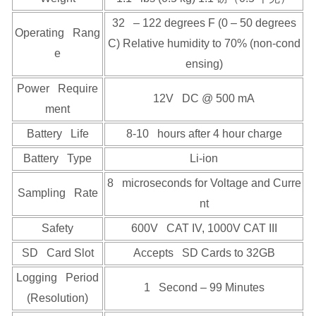
32 – 122 degrees F (0 – 50 degrees
Operating Rang
C) Relative humidity to 70% (non-cond
e
ensing)
Power Require
12V DC @ 500 mA
ment
Battery Life
8-10 hours after 4 hour charge
Battery Type
Li-ion
8 microseconds for Voltage and Curre
Sampling Rate
nt
Safety
600V CAT IV, 1000V CAT III
SD Card Slot
Accepts SD Cards to 32GB
Logging Period
1 Second – 99 Minutes
(Resolution)