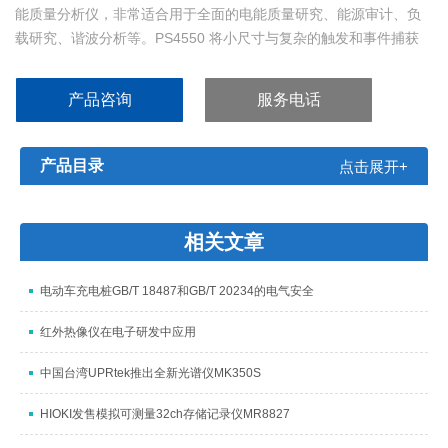
能质量分析仪，非常适合用于全面的电能质量研究、能源审计、负
载研究、谐波分析等。PS4550 将小尺寸与复杂的触发和事件捕获
相结合，可回答您的电能质量问题。
产品咨询
服务电话
产品目录
点击展开+
相关文章
电动车充电桩GB/T 18487和GB/T 20234的电气安全
红外热像仪在电子研发中应用
中国台湾UPRtek推出全新光谱仪MK350S
HIOKI发售模拟可测量32ch存储记录仪MR8827