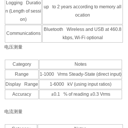
Logging Duratio
up to 2 years according to memory all
n (Length of sessi
ocation
on)
Bluetooth Wireless and USB at 460.8
Communications
kbps, Wi-Fi optional
电压测量
Category
Notes
Range
1-1000 Vrms Steady-State (direct input)
Display Range
1-6000 kV (using input ratios)
Accuracy
±0.1 % of reading ±0.3 Vrms
电流测量