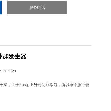
服务电话
：0755-29413636
脉冲群发生器
速瞬态噪声干扰，由于5ns的上升时间非常短，所以单个脉冲会