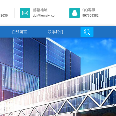
邮箱地址
QQ客服
13636
dqj@lemaiyi.com
997709382
在线留言
联系我们