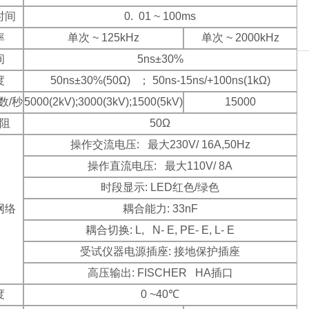
时间
0. 01 ~ 100ms
率
单次 ~ 125kHz
单次 ~ 2000kHz
间
5ns±30%
度
50ns±30%(50Ω) ； 50ns-15ns/+100ns(1kΩ)
数/秒
5000(2kV);3000(3kV);1500(5kV)
15000
阻
50Ω
操作交流电压: 最大230V/ 16A,50Hz
操作直流电压: 最大110V/ 8A
时段显示: LED红色/绿色
网络
耦合能力: 33nF
耦合切换: L, N- E, PE- E, L- E
受试仪器电源插座: 接地保护插座
高压输出: FISCHER HA插口
度
0 ~40℃