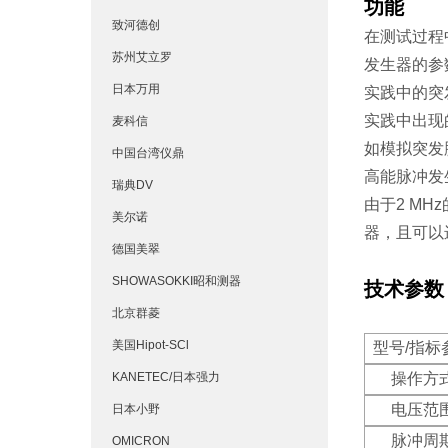
功能
致河德创
在测试过程
苏州艾立罗
发生器的参
日本万用
实践中的突
实践中出现
麦科信
如模拟突发脉
中国台湾仪鼎
高能脉冲发生
瑞典DV
由于2 M
美尔诺
器，且可以
德国美翠
SHOWASOKKI昭和测器
技术参数
北京群菱
美国Hipot-SCl
型号/指标
KANETEC/日本强力
操作方
电压范
日本小野
脉冲周
OMICRON