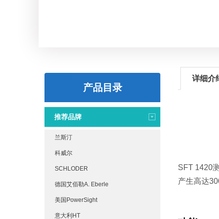
详细介
产品目录
推荐品牌
兰斯汀
科威尔
SFT 14
SCHLODER
产生高达3
德国艾佰勒A. Eberle
美国PowerSight
意大利HT