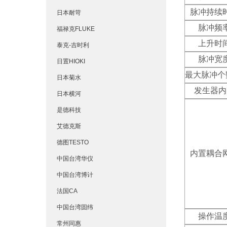
脉冲持续
日本耐苛
脉冲频
福禄克FLUKE
上升时
泰克-吉时利
脉冲宽
日置HIOKI
最大脉冲个
日本菊水
发生器内
日本横河
是德科技
艾德克斯
德图TESTO
内置耦合
中国台湾华仪
中国台湾博计
法国CA
中国台湾固纬
操作温
常州同惠