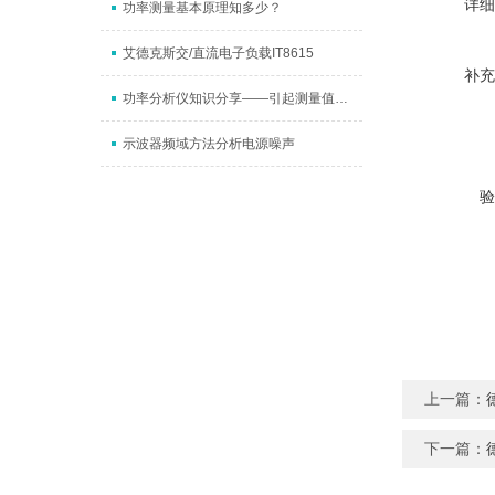
详细
功率测量基本原理知多少？
艾德克斯交/直流电子负载IT8615
补充
功率分析仪知识分享——引起测量值不准确的常见问题与解决方法！
示波器频域方法分析电源噪声
验
上一篇：
下一篇：