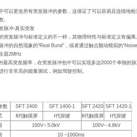
中可以更改所有突发脉冲的参数，这保证了可以容易且连续地检
数。
发脉冲-真实突发
的突发脉冲与标准定义的不一样，其物理特性与标准定义有偏离。S
冲的自然现象的“Real Burst"，或者通过触点颤动模拟的“Noise
器2MHz
Hz的最高突发频率，在突发脉冲包中可以实现多达2000个单独的脉
进行非常高的能量测试，例如驾驶控制。
参数
SFT 2400
SFT 1400-1
SFT 2420
SFT 1420-1
式
Ⅱ代触摸屏
Ⅰ代按键
Ⅱ代触摸屏
Ⅰ代按键
围
100V~ 5.0kV
100V~ 4.8kV
期
10 ~1000ms