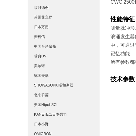
CWG 25
致河德创
苏州艾立罗
性能特征
日本万用
测量脉冲形
浪涌发生器
麦科信
中，可通过
中国台湾仪鼎
记忆功能
瑞典DV
所有参数都
美尔诺
德国美翠
技术参数
SHOWASOKKI昭和测器
北京群菱
美国Hipot-SCl
KANETEC/日本强力
日本小野
OMICRON