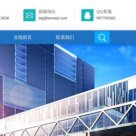
邮箱地址
QQ客服
13636
dqj@lemaiyi.com
997709382
在线留言
联系我们