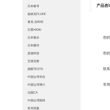
产品咨
日本耐苛
福禄克FLUKE
泰克-吉时利
日置HIOKI
您的
日本菊水
日本横河
您的
是德科技
艾德克斯
联系
德图TESTO
中国台湾华仪
常用
中国台湾博计
法国CA
中国台湾固纬
常州同惠