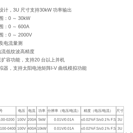
计，3U 尺寸支持30kW 功率输出
：0 ～ 30kW
：0 ～ 600A
0 ～ 2000V
及电流量测
 电流低纹波高精度
联扩容功能，支持20 台以上并机
拟器，支持太阳电池矩阵I-V 曲线模拟功能
号
电压
电流
功率
分辨率（电压/电流）
精度（电压/电流）
尺寸
100-0200
100V
200A
5kW
0.01V/0.01A
≤0.02%F.S/≤0.1% F.S
3U
100-0400
100V
400A
10kW
0.01V/0.01A
≤0.02%F.S/≤0.1% F.S
3U