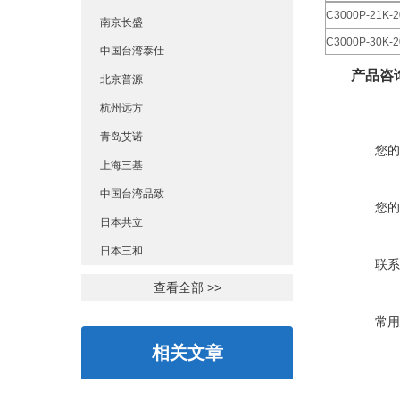
C3000P-21K-2
南京长盛
C3000P-30K-2
中国台湾泰仕
产品咨
北京普源
杭州远方
青岛艾诺
您的
上海三基
中国台湾品致
您的
日本共立
日本三和
联系
查看全部 >>
常用
相关文章