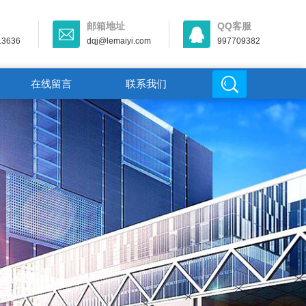
邮箱地址
QQ客服
13636
dqj@lemaiyi.com
997709382
在线留言
联系我们