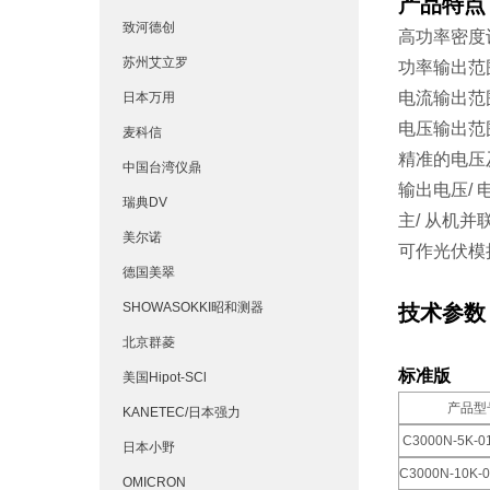
产品特点
致河德创
高功率密度设
苏州艾立罗
功率输出范围
电流输出范围
日本万用
电压输出范围：
麦科信
精准的电压
中国台湾仪鼎
输出电压/
瑞典DV
主/ 从机并
美尔诺
可作光伏模
德国美翠
SHOWASOKKI昭和测器
技术参数
北京群菱
标准版
美国Hipot-SCl
产品型
KANETEC/日本强力
C3000N-5K-0
日本小野
C3000N-10K-0
OMICRON