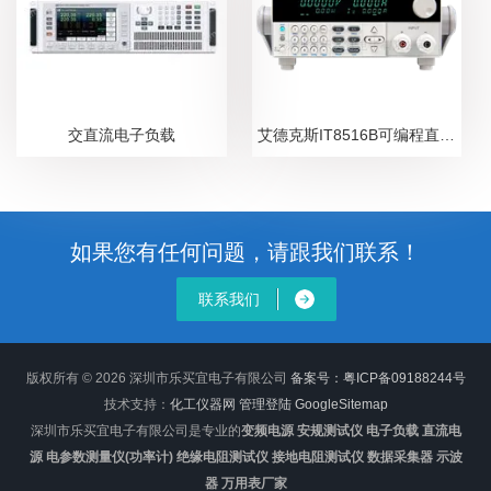
交直流电子负载
艾德克斯IT8516B可编程直流电子负载
如果您有任何问题，请跟我们联系！
联系我们
版权所有 © 2026 深圳市乐买宜电子有限公司
备案号：粤ICP备09188244号
技术支持：
化工仪器网
管理登陆
GoogleSitemap
深圳市乐买宜电子有限公司是专业的
变频电源 安规测试仪 电子负载 直流电
源 电参数测量仪(功率计) 绝缘电阻测试仪 接地电阻测试仪 数据采集器 示波
器 万用表厂家