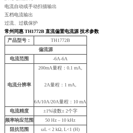
电流自动或手动扫描输出
五档电流输出
过流、过载保护
常州同惠 TH1772B 直流偏置电流源
​ 技术参数
产品型号：
TH1772B
偏流源
电流范围
-6A-6A
200mA量程：0.1 mA,
电流分辨率
2A量程：1 mA,
6A/10A/20A量程：10 mA
电流精度
±1%读数± 2个字
频率响应范围
50 Hz – 10 kHz
阻抗范围
ωL < 2 kΩ, L<1 (H)