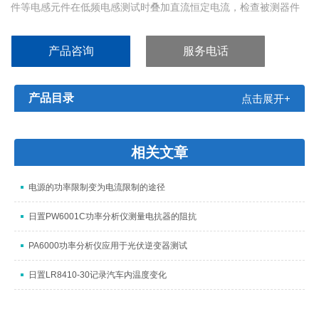
件等电感元件在低频电感测试时叠加直流恒定电流，检查被测器件
在特定偏置电流条件下的电感量情况。该电流源可与本公司所有
LCR表及大部的LCR表进行直流叠加测量，尤其适用于生产线快速
产品咨询
服务电话
测试
产品目录
点击展开+
相关文章
电源的功率限制变为电流限制的途径
日置PW6001C功率分析仪测量电抗器的阻抗
PA6000功率分析仪应用于光伏逆变器测试
日置LR8410-30记录汽车内温度变化