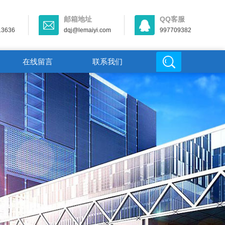
邮箱地址
QQ客服
13636
dqj@lemaiyi.com
997709382
在线留言
联系我们