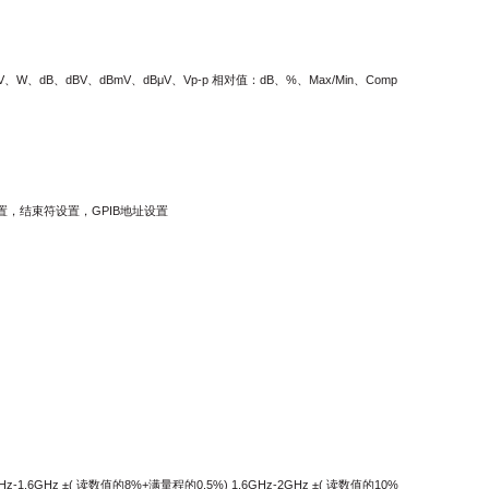
dBV、dBmV、dBμV、Vp-p 相对值：dB、%、Max/Min、Comp
率设置，结束符设置，GPIB地址设置
-1.6GHz ±( 读数值的8%+满量程的0.5%) 1.6GHz-2GHz ±( 读数值的10%