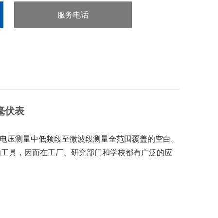
服务电话
：0755-29413636
流毫伏表
从而*电压测量中低频段至微波段测量全范围覆盖的空白。
的工具，因而在工厂、研究部门和学校都有广泛的应