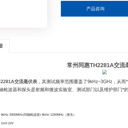
产品咨询
绍
常州同惠TH2281A交
2281A交流毫伏表
，其测试频率范围覆盖了9kHz~3GHz，
轴检波器和探头是射频和微波实验室、测试部门以及维护部门*
Hz-3000MHz(同轴检波器) 9kHz-1200MHz（探头）
mV-10V