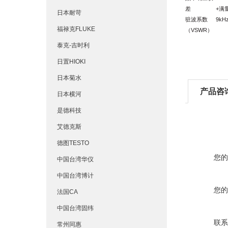
差
+满量
日本耐苛
驻波系数
9kHz
福禄克FLUKE
（VSWR）
泰克-吉时利
日置HIOKI
日本菊水
产品咨
日本横河
是德科技
艾德克斯
德图TESTO
您的
中国台湾华仪
中国台湾博计
您的
法国CA
中国台湾固纬
联系
常州同惠