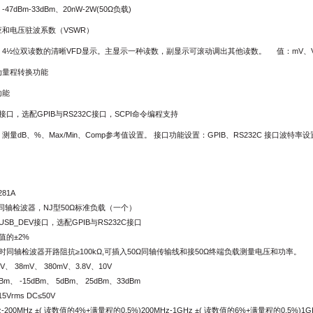
7dBm-33dBm、20nW-2W(50Ω负载)
和电压驻波系数（VSWR）
4
½
位双读数的清晰VFD显示。主显示一种读数，副显示可滚动调出其他读数。 值：mV、V、W、dB、
动量程转换功能
功能
接口，选配GPIB与RS232C接口，SCPI命令编程支持
：测量
dB
、%、Max/Min、Comp参考值设置。 接口功能设置：GPIB、RS232C 接口波特
281A
同轴检波器，NJ型50Ω标准负载（一个）
USB_DEV接口，选配GPIB与RS232C接口
值的±2%
时同轴检波器开路阻抗≥100kΩ,可插入50Ω同轴传输线和接50Ω终端负载测量电压和功率。
mV
、 38mV、 380mV、3.8V、10V
dBm
、 -15dBm、 5dBm、 25dBm、33dBm
15Vrms DC≤50V
z-200MHz
±( 读数值的4%+满量程的0.5%)200MHz-1GHz ±( 读数值的6%+满量程的0.5%)1GHz