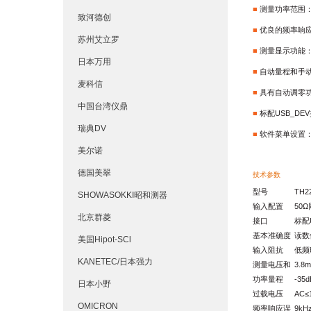
■
测量功率范围：-4
致河德创
■
优良的频率响应
苏州艾立罗
■
测量显示功能：
日本万用
■
自动量程和手
麦科信
■
具有自动调零
中国台湾仪鼎
■
标配
USB_DEV
瑞典DV
■
软件菜单设置
美尔诺
德国美翠
技术参数
型号
TH2
SHOWASOKKI昭和测器
输入配置
50
Ω
北京群菱
接口
标配
基本准确度
读数
美国Hipot-SCl
输入阻抗
低频
KANETEC/日本强力
测量电压和
3.8
功率量程
-35
日本小野
过载电压
AC
≤
OMICRON
频率响应误
9kH