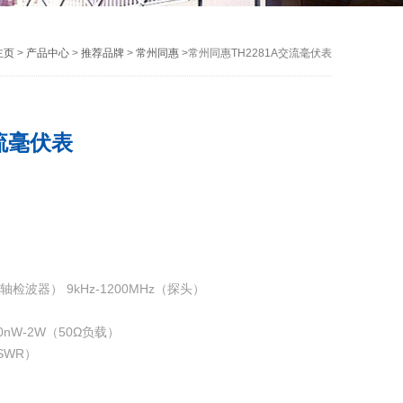
主页
>
产品中心
>
推荐品牌
>
常州同惠
>常州同惠TH2281A交流毫伏表
交流毫伏表
同轴检波器） 9kHz-1200MHz（探头）
0nW-2W（50Ω负载）
SWR）