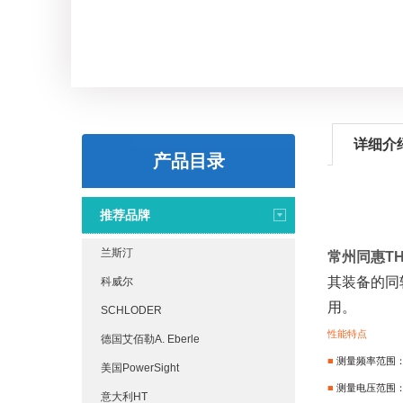
详细介
产品目录
推荐品牌
兰斯汀
常州同惠TH
其装备的同
科威尔
用。
SCHLODER
性能特点
德国艾佰勒A. Eberle
■
测量频率范围：9k
美国PowerSight
■
测量电压范围：1
意大利HT