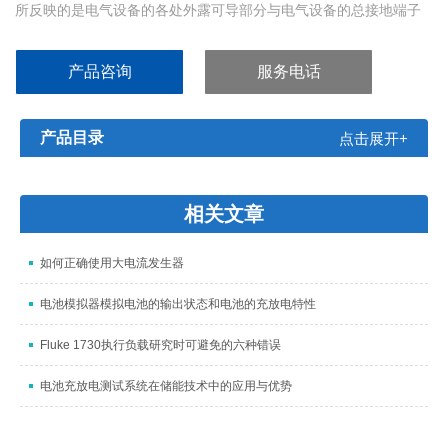
所反映的是电气设备的各处外露可导部分与电气设备的总接地端子
之间的（接触）电阻。接地电阻测试仪为了消除接触电阻对测试的
影响，采用四段测量法，即在被测电气的外露可导部分和总接地端
产品咨询
服务电话
子之间加上电流，然后再测量这两端的电压，算出其电阻值。
产品目录
点击展开+
相关文章
如何正确使用大电流发生器
电池模拟器模拟电池的输出状态和电池的充放电特性
Fluke 1730执行负载研究时可避免的六种错误
电池充放电测试系统在储能技术中的应用与优势