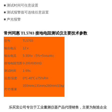
■ 测试时间可任意设置
■ 测试报警值可连续任意设置
■ 声光报警
常州同惠 TL5703 接地电阻测试仪
​主要技术参数
型号
TL5703
输出电压
12 v
输出电流
5-30A±（5%+5counts）
接地电阻范围
0-200/600mΩ
测试时间
1-99s
温度/湿度
0℃-40℃ ≤75%RH
350mmx135mmx280mm/10kg
尺寸/重量
乐买宜公司
专注于工业量测仪器产品代理销售，主要为制造企业