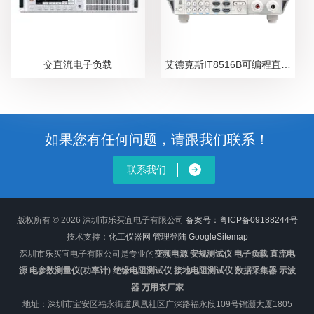
交直流电子负载
艾德克斯IT8516B可编程直流电子负载
如果您有任何问题，请跟我们联系！
联系我们
版权所有 © 2026 深圳市乐买宜电子有限公司
备案号：粤ICP备09188244号
技术支持：
化工仪器网
管理登陆
GoogleSitemap
深圳市乐买宜电子有限公司是专业的
变频电源 安规测试仪 电子负载 直流电
源 电参数测量仪(功率计) 绝缘电阻测试仪 接地电阻测试仪 数据采集器 示波
器 万用表厂家
地址：深圳市宝安区福永街道凤凰社区广深路福永段109号锦灏大厦1805