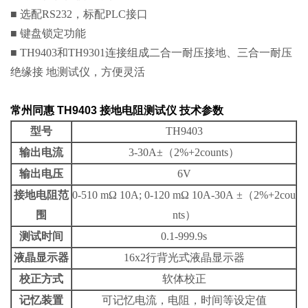
■ 选配RS232，标配PLC接口
■ 键盘锁定功能
■ TH9403和TH9301连接组成二合一耐压接地、三合一耐压
绝缘接 地测试仪，方便灵活
常州同惠 TH9403 接地电阻测试仪
技术参数
型号
TH9403
输出电流
3-30A±（2%+2counts）
输出电压
6V
接地电阻范
0-510 mΩ 10A; 0-120 mΩ 10A-30A ±（2%+2cou
围
nts）
测试时间
0.1-999.9s
液晶显示器
16x2行背光式液晶显示器
校正方式
软体校正
记忆装置
可记忆电流，电阻，时间等设定值