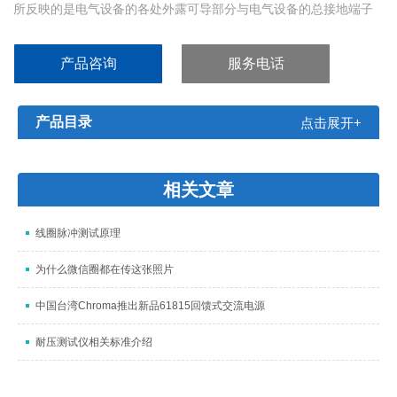
所反映的是电气设备的各处外露可导部分与电气设备的总接地端子
之间的（接触）电阻。接地电阻测试仪为了消除接触电阻对测试的
影响，采用四段测量法，即在被测电气的外露可导部分和总接地端
产品咨询
服务电话
子之间加上电流，然后再测量这两端的电压，算出其电阻值。
产品目录
点击展开+
相关文章
线圈脉冲测试原理
为什么微信圈都在传这张照片
中国台湾Chroma推出新品61815回馈式交流电源
耐压测试仪相关标准介绍