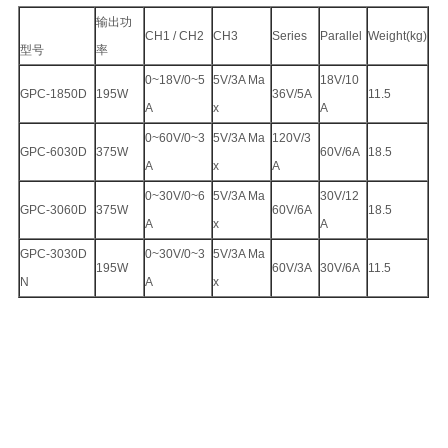
输出功
CH1 / CH2
CH3
Series
Parallel
Weight(kg)
型号
率
0~18V/0~5
5V/3A Ma
18V/10
GPC-1850D
195W
36V/5A
11.5
A
x
A
0~60V/0~3
5V/3A Ma
120V/3
GPC-6030D
375W
60V/6A
18.5
A
x
A
0~30V/0~6
5V/3A Ma
30V/12
GPC-3060D
375W
60V/6A
18.5
A
x
A
GPC-3030D
0~30V/0~3
5V/3A Ma
195W
60V/3A
30V/6A
11.5
N
A
x