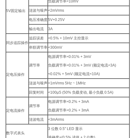
负载调节率<10mV
涟波与噪声
<2mVrms
5V固定输出
电压准确度
5V+0.25V
输出电流
3A
追踪误差
<0.5% + 10mV 主控显示
同步追踪操作
串联调节率
<300mV
电源调节率<0.01% + 3mV
调节率
负载调节率<0.01% + 3mV (额定电流<3A)
<0.02% + 5mV (额定电流<10A)
定电压操作
涟波与噪声
<1mVrms 5Hz ~ 1MHz
回复时间
<100μS (50% 负载变动, 最小负载 0.5A)
电源调节率<0.2% + 3mA
调节率
负载调节率<0.2% + 3mA
定电流操作
涟波电流
<3mArms
3 位数 0.5" LED 显示
数字式表头
准确度+(0.5% 读值 + 2 位数)