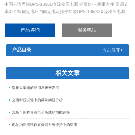
中国台湾固纬GPS-1850D直流稳压电源 轻薄短小,携带方便 高调节
率0.01% 固定电压与固定电流操作功能GPS-1850D直流稳压电源
具串联或并联操作模式 GPS-1850D直流稳压电源具外部控制功能
可选择连续或动态负载GPS-1850D直流稳压电源 低涟波与低杂讯
产品咨询
服务电话
过载与极性反向保护功能。
产品目录
点击展开+
相关文章
数据采集器的应用及未来发展
交流耐压试验中的异常问题分析
浅析可编程直流电子负载的功能选择
电池内阻测试仪在储能系统维护中的应用