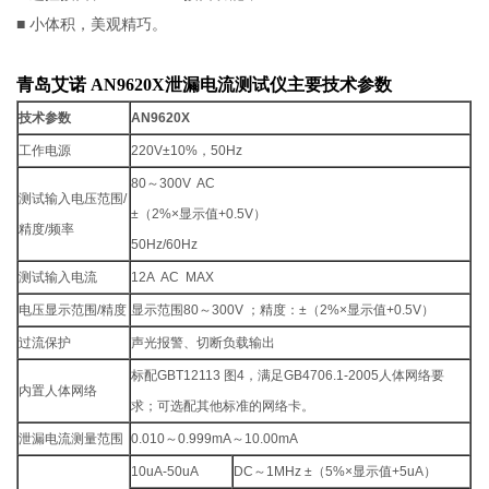
■ 小体积，美观精巧。
青岛艾诺 AN9620X泄漏电流测试仪
主要技术参数
技术参数
AN9620X
工作电源
220V±10%，50Hz
80～300V AC
测试输入电压范围/
±（2%×显示值+0.5V）
精度/频率
50Hz/60Hz
测试输入电流
12A AC MAX
电压显示范围/精度
显示范围80～300V ；精度：±（2%×显示值+0.5V）
过流保护
声光报警、切断负载输出
标配GBT12113 图4，满足GB4706.1-2005人体网络要
内置人体网络
求；可选配其他标准的网络卡。
泄漏电流测量范围
0.010～0.999mA～10.00mA
10uA-50uA
DC～1MHz ±（5%×显示值+5uA）