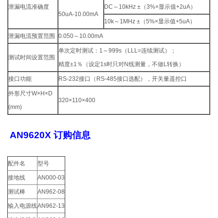
泄漏电流准确度
DC～10kHz ±（3%×显示值+2uA）
50uA-10.00mA
10k～1MHz ±（5%×显示值+5uA）
泄漏电流预置范围
0.050～10.00mA
单次定时测试：1～999s（LLL=连续测试）；
测试时间设置范围
精度±1％（设定1s时只对N线测量，不做L转换）
接口功能
RS-232接口（RS-485接口选配），开关量遥控口
外形尺寸W×H×D
320×110×400
(mm)
AN9620X 订购信息
配件名
型号
接地线
AN000-03
测试棒
AN962-08
输入电源线
AN962-13