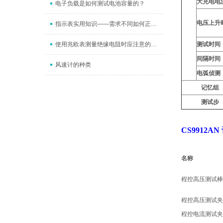
大充电电
电子负载是如何测试电池容量的？
电压上升
指示表实用知识——需求不同如何正确安装？这些注意事项要谨记
使用兆欧表测量绝缘电阻时应注意的问题
测试时间
间隔时间
风速计的种类
电弧侦测
记忆组
测试步
CS9912A
名称
程控高压测试棒
程控高压测试夹
程控电流测试夹