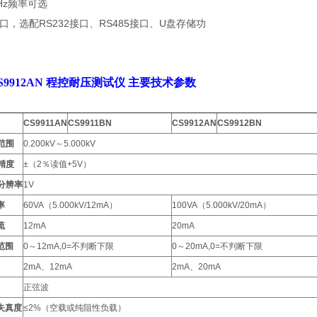
 Hz频率可选
口，选配RS232接口、RS485接口、U盘存储功
S9912AN 程控耐压测试仪
主要技术参数
CS9911AN
CS9911BN
CS9912AN
CS9912BN
范围
0.200kV～5.000kV
精度
±（2％读值+5V）
分辨率
1V
率
60VA（5.000kV/12mA）
100VA（5.000kV/20mA）
流
12mA
20mA
范围
0～12mA,0=不判断下限
0～20mA,0=不判断下限
2mA、12mA
2mA、20mA
正弦波
失真度
≤2%（空载或纯阻性负载）