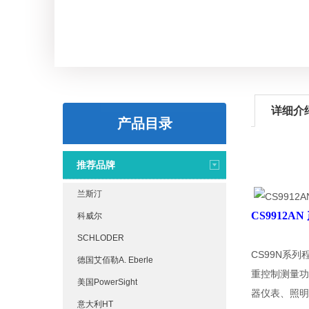
详细介
产品目录
推荐品牌
兰斯汀
CS9912A
科威尔
SCHLODER
CS99N系
德国艾佰勒A. Eberle
重控制测量功
美国PowerSight
器仪表、照明
意大利HT