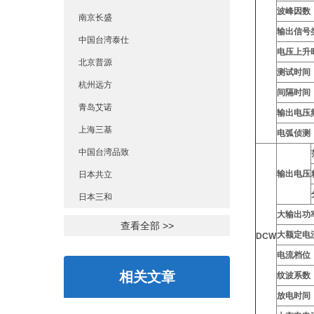
波峰因数
南京长盛
输出信号
中国台湾泰仕
电压上升
北京普源
测试时间
杭州远方
间隔时间
青岛艾诺
输出电压
上海三基
电弧侦测
中国台湾品致
输出电压
日本共立
日本三和
大输出功
查看全部 >>
大额定电
DCW
电流档位
相关文章
纹波系数
放电时间