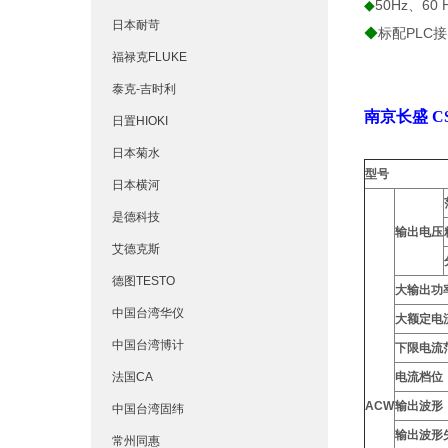
◆
50Hz、60
日本耐苛
◆
标配PLC接
福禄克FLUKE
泰克-吉时利
南京长盛 C
日置HIOKI
日本菊水
型号
日本横河
是德科技
输出电压
艾德克斯
德图TESTO
大输出功
中国台湾华仪
大额定电
中国台湾博计
下限电流
法国CA
电流档位
ACW
输出波形
中国台湾固纬
输出波形
常州同惠