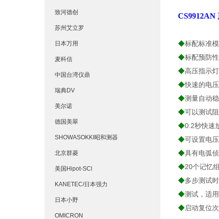
致河德创
CS9912A
苏州艾立罗
◆
标配标准模式
日本万用
◆
标配预防性
麦科信
◆
高压指示灯
中国台湾仪鼎
◆
快速的电压
瑞典DV
◆
测量自动稳
美尔诺
◆
可以测试阻
德国美翠
◆
0.2秒快
SHOWASOKKI昭和测器
◆
可设置电压
◆
具有电弧侦
北京群菱
◆
20个记忆
美国Hipot-SCl
◆
多步测试时
KANETEC/日本强力
◆
测试，适用
日本小野
◆
启动复位次
OMICRON