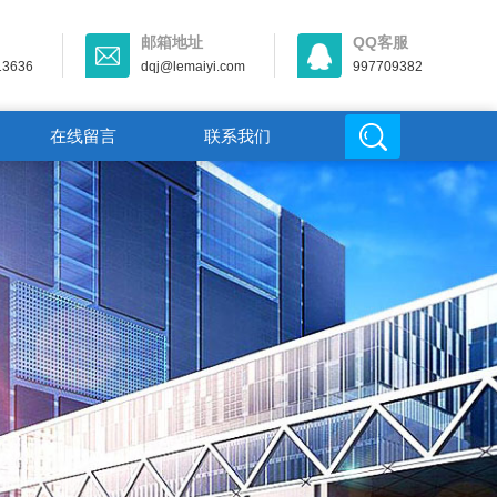
邮箱地址
QQ客服
13636
dqj@lemaiyi.com
997709382
在线留言
联系我们