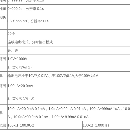
时间
0~999.9s，分辨率:0.1s
时间
0~999.9s，分辨率:0.1s
切换
0.2s~999.9s，分辨率:0.1s
50个
连续输出模式、分时输出模式
开、关
范围
1.0V~1000V
±（2%+3‰FS）
率
输出电压小于10V为0.01V,小于100V为0.1V,大于100V为1V
范围
1.00nA~20.0mA
±（2%+0.5%FS）
10.0mA~20.0mA:0.1mA，1.0mA~9.99mA:0.01mA，100uA~999uA:1uA，10.0
率
A，10.0nA~99.9nA:0.1nA，1.00nA~9.99nA:0.01nA
范围
100kΩ~100.0GΩ
100kΩ~1.000TΩ