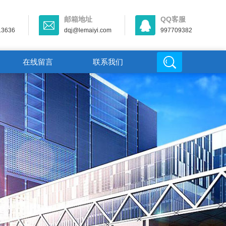
邮箱地址
QQ客服
13636
dqj@lemaiyi.com
997709382
在线留言
联系我们