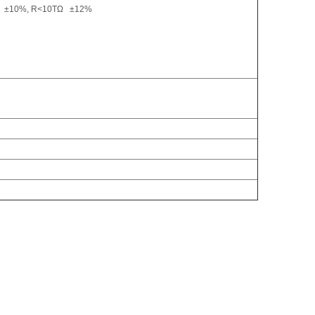
 ±10%, R<10TΩ ±12%