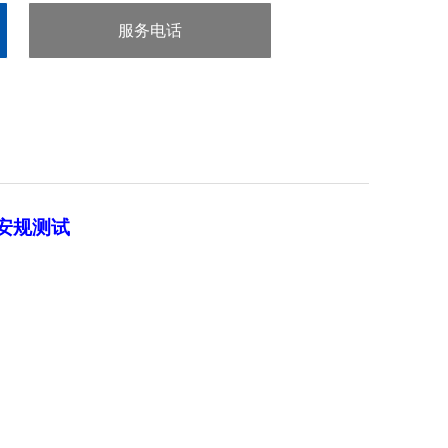
服务电话
：0755-29413636
器安规测试