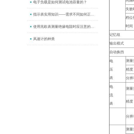
间隔
电子负载是如何测试电池容量的？
失败
指示表实用知识——需求不同如何正确安装？这些注意事项要谨记
档位
时间
使用兆欧表测量绝缘电阻时应注意的问题
记忆组
风速计的种类
输出模式
自动换挡
测量
电
压
精度
表
分辨
电
测量
流
精度
表
分辨
测量