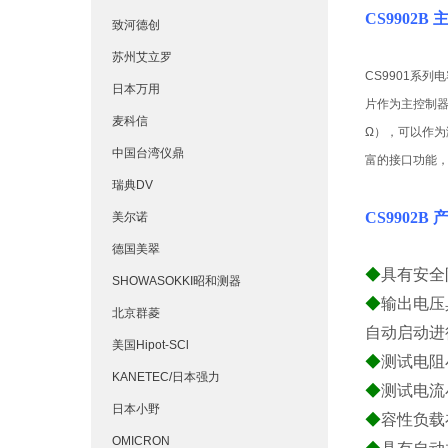
CS9902B
致河德创
苏州艾立罗
CS9901系
日本万用
片作为主控制器
麦科信
Ω），可以作
中国台湾仪鼎
富的接口功能，
瑞典DV
CS9902B
美尔诺
德国美翠
◆
具有安全
SHOWASOKKI昭和测器
◆
输出电压
北京群菱
自动启动进
美国Hipot-SCl
◆
测试电阻小
KANETEC/日本强力
◆
测试电流小
日本小野
◆
容性负载
OMICRON