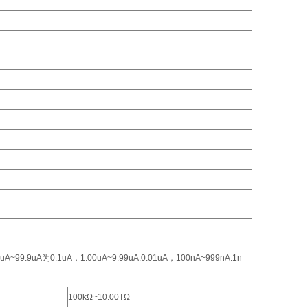
uA~99.9uA为0.1uA，1.00uA~9.99uA:0.01uA，100nA~999nA:1n
100kΩ~10.00TΩ