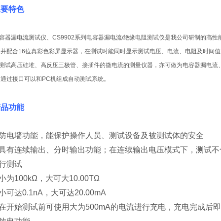
 主要特色
列电容器漏电流测试仪、CS9902系列电容器漏电流/绝缘电阻测试仪是我公司研制的
并配合16位真彩色彩屏显示器，在测试时能同时显示测试电压、电流、电阻及时间值。该
为测试高压硅堆、高反压三极管、接插件的微电流的测量仪器，亦可做为电容器漏电流
通过接口可以和PC机组成自动测试系统。
 产品功能
防电墙功能，能保护操作人员、测试设备及被测试体的安全
具有连续输出、分时输出功能；在连续输出电压模式下，测试不
行测试
为100kΩ，大可大10.00TΩ
可达0.1nA，大可达20.00mA
在开始测试前可使用大为500mA的电流进行充电，充电完成后