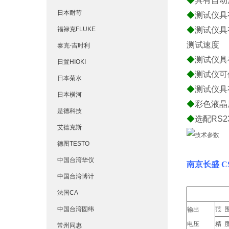
◆
具有自动
日本耐苛
◆
测试仪具
福禄克FLUKE
◆
测试仪具
测试速度
泰克-吉时利
◆
测试仪具
日置HIOKI
◆
测试仪可
日本菊水
◆
测试仪具
日本横河
◆
彩色液晶
是德科技
◆
选配RS2
艾德克斯
德图TESTO
中国台湾华仪
南京长盛 C
中国台湾博计
法国CA
型号
中国台湾固纬
范 
输出
电压
精 
常州同惠