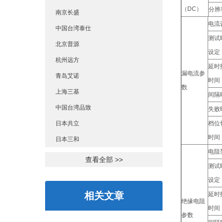
（DC）
分辨
南京长盛
电流
中国台湾泰仕
测试
北京普源
设定
杭州远方
延时
漏电流参
青岛艾诺
时间
数
上海三基
间隔
中国台湾品致
失败
日本共立
档位
时间
日本三和
电阻
查看全部 >>
测试
设定
相关文章
延时
绝缘电阻
时间
参数