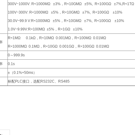
300V~1000V: R<1000MΩ ±3%，R<10GMΩ ±5%, R<100GΩ ±7%,R<1TΩ
100V~300V: R<1000MΩ ±5%，R<10GMΩ ±7%, R<100GΩ ±10%
30.0V~99.9 V:R<1000MΩ ±5%，R<10GMΩ ±7%, R<100GΩ ±10%
1.0V~9.99V:R<100MΩ ±5%，R<1GΩ ±10%
R<1MΩ 0.1kΩ，R<10MΩ 0.001MΩ，R<100MΩ 0.01MΩ
率
R<1000MΩ 0.1MΩ，R<10GΩ 0.001GΩ，R<100GΩ 0.01MΩ
0～999.9s
率
0.1s
±（0.1%+50ms）
标配PLC接口，选配RS232C、RS485