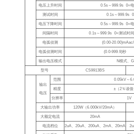
电压上升时间
0.5s～999.9s 
测试时间
0.1s～999.9
电压下降时间
0.5s～999.9s 
间隔时间
0.1s～999.9s 0=测
电弧侦测
(0.00-20.00)mAa
电弧侦测时间
(0.0-999.9)秒 
输出电压模式
N模式、
型号
CS9913BS
范围
0.05kV～6.
输出
精度
±（2％读值
电压
分辨率
1V
大输出功率
120W（6.000kV/20mA）
大额定电流
20mA
电流档位
2uA、20uA、200uA、2mA、20mA
2