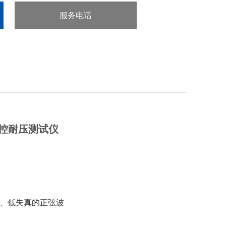
服务电话
：0755-29413636
S程控耐压测试仪
净、低失真的正弦波