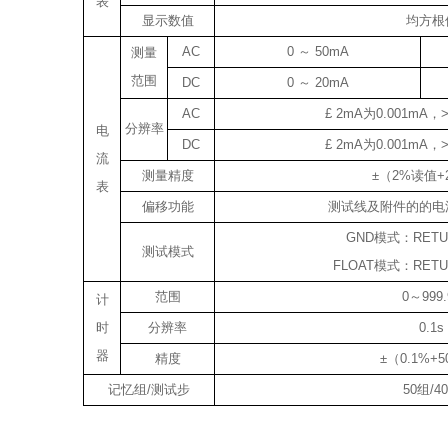
表
显示数值
均方根
AC
0 ～ 50mA
测量
范围
DC
0 ～ 20mA
AC
£ 2mA为0.001mA，
分辨率
电
DC
£ 2mA为0.001mA，
流
测量精度
±（2%读值+
表
偏移功能
测试线及附件的的电
GND模式：RET
测试模式
FLOAT模式：RET
范围
0～999.
计
时
分辨率
0.1s
器
精度
±（0.1%+
记忆组/测试步
50组/4