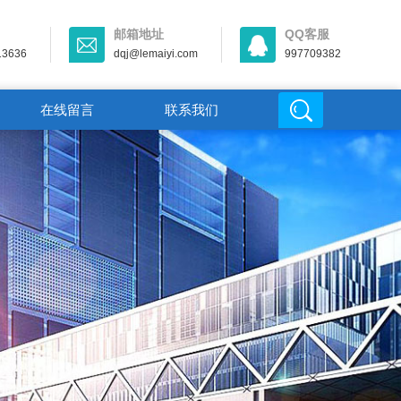
邮箱地址
QQ客服
13636
dqj@lemaiyi.com
997709382
在线留言
联系我们