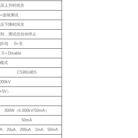
0=电压上升时间关
s 0=连续测试
0=电压下降时间关
试时间到，测试仪自动停止
c/(0-9) 0=关
0＝Disable
G模式
CS9914BS
000kV
+5V）
300W（6.000kV/50mA）
50mA
uA、20uA、200uA、2mA、50mA