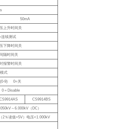
s
50mA
0=电压上升时间关
 0=连续测试
0=电压下降时间关
 0=间隔时间关
0=延时报警时间关
G模式
c/(0-9) 0=关
0＝Disable
CS9914AS
CS9914BS
.050kV～6.000kV（DC）
（2％读值+5V）电压<1.000kV