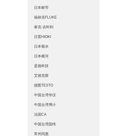
日本耐苛
福禄克FLUKE
泰克-吉时利
日置HIOKI
日本菊水
日本横河
是德科技
艾德克斯
德图TESTO
中国台湾华仪
中国台湾博计
法国CA
中国台湾固纬
常州同惠