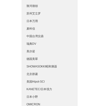
致河德创
苏州艾立罗
日本万用
麦科信
中国台湾仪鼎
瑞典DV
美尔诺
德国美翠
SHOWASOKKI昭和测器
北京群菱
美国Hipot-SCl
KANETEC/日本强力
日本小野
OMICRON