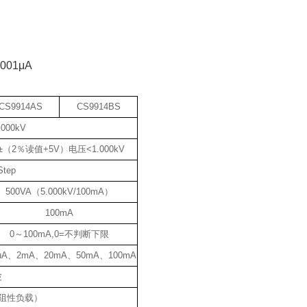
00
1μA
CS9914AS
CS9914BS
.000kV
（2％读值+5V）电压<1.000kV
Step
500VA（5.000kV/100mA）
100mA
0～100mA,0=不判断下限
0uA、2mA、20mA、50mA、100mA
波
纯阻性负载）