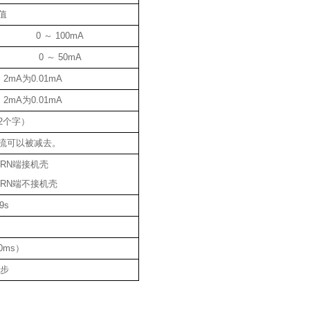
值
0 ～ 100mA
0 ～ 50mA
> 2mA为0.01mA
> 2mA为0.01mA
2个字）
流可以被减去。
URN端接机壳
URN端不接机壳
9s
50ms）
0步