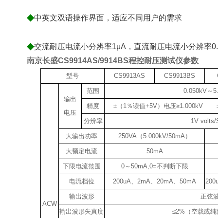
◆
中英文双语操作界面，适应不同用户的需求
◆
交流耐压电流小分辨率1μA，直流耐压电流小分辨率0.
南京长盛CS9914AS/9914BS程控耐压测试仪
参数
型号
CS9913AS
CS9913BS
范围
0.050kV～5
输出
精度
±（1％读值+5V）电压≥1.000kV ±
电压
分辨率
1V volts/
大输出功率
250VA（5.000kV/50mA）
大额定电流
50mA
下限电流范围
0～50mA,0=不判断下限
电流档位
200uA、2mA、20mA、50mA
20
输出波形
正弦
ACW
输出波形失真度
≤2%（空载或