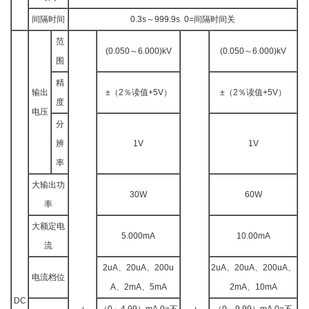
间隔时间
0.3s～999.9s 0=间隔时间关
范
(0.050～6.000)kV
(0.050～6.000)kV
围
精
输出
±（2％读值+5V）
±（2％读值+5V）
度
电压
分
辨
1V
1V
率
大输出功
30W
60W
率
大额定电
5.000mA
10.00mA
流
2uA、20uA、200u
2uA、20uA、200uA、
电流档位
A、2mA、5mA
2mA、10mA
DC
（0～4.99）mA,0=不
（0～9.99）mA,0=不