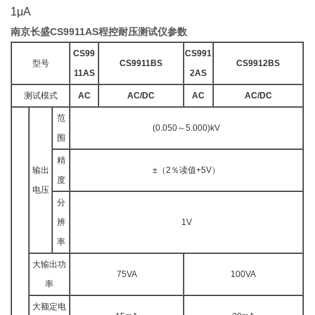
1μA
南京长盛CS9911AS程控耐压测试仪参数
CS99
CS991
型号
CS9911BS
CS9912BS
11AS
2AS
测试模式
AC
AC/DC
AC
AC/DC
范
(0.050～5.000)kV
围
精
输出
±（2％读值+5V）
度
电压
分
辨
1V
率
大输出功
75VA
100VA
率
大额定电