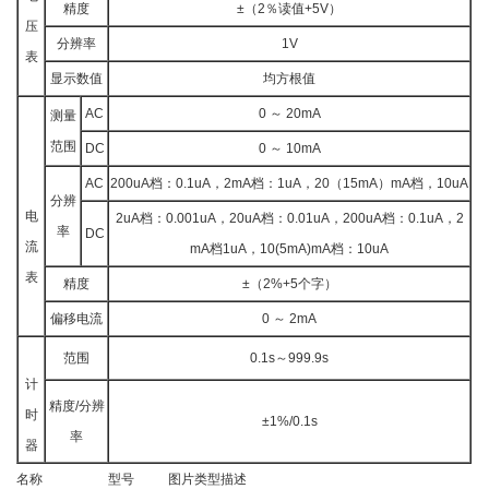
精度
±（2％读值+5V）
压
分辨率
1V
表
显示数值
均方根值
AC
0 ～ 20mA
测量
范围
DC
0 ～ 10mA
AC
200uA档：0.1uA，2mA档：1uA，20（15mA）mA档，10uA
分辨
电
2uA档：0.001uA，20uA档：0.01uA，200uA档：0.1uA，2
率
DC
流
mA档1uA，10(5mA)mA档：10uA
表
精度
±（2%+5个字）
偏移电流
0 ～ 2mA
范围
0.1s～999.9s
计
精度/分辨
时
±1%/0.1s
率
器
名称
型号
图片
类型
描述