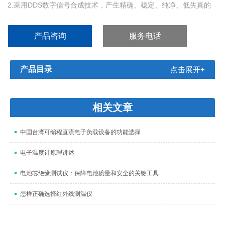
2.采用DDS数字信号合成技术，产生精确、稳定、纯净、低失真的
正弦波
3.可调高压上升、下降时间，适应不同测试对象要求
产品咨询
服务电话
4.具有两种电弧侦测方式可选择：电流方式、等级方式
5.测试结果可同步保存，支持详细完整的统计操作
产品目录
点击展开+
相关文章
中国台湾可编程直流电子负载设备的功能选择
电子温度计原理讲述
电池芯绝缘测试仪：保障电池质量和安全的关键工具
怎样正确选择红外线测温仪