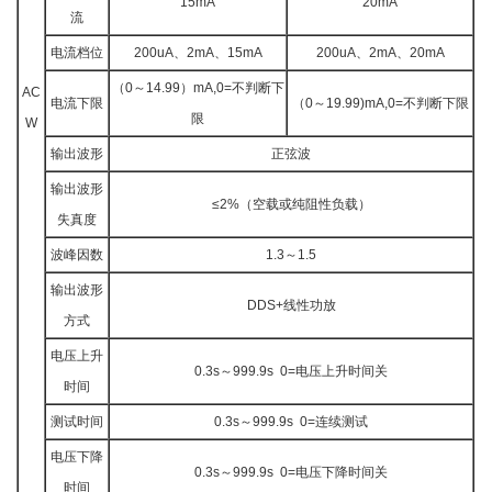
15mA
20mA
流
电流档位
200uA、2mA、15mA
200uA、2mA、20mA
（0～14.99）mA,0=不判断下
AC
电流下限
（0～19.99)mA,0=不判断下限
限
W
输出波形
正弦波
输出波形
≤2%（空载或纯阻性负载）
失真度
波峰因数
1.3～1.5
输出波形
DDS+线性功放
方式
电压上升
0.3s～999.9s 0=电压上升时间关
时间
测试时间
0.3s～999.9s 0=连续测试
电压下降
0.3s～999.9s 0=电压下降时间关
时间