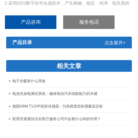
2.采用DDS数字信号合成技术，产生精确、稳定、纯净、低失真的
正弦波
3.可调高压上升、下降时间，适应不同测试对象要求
产品咨询
服务电话
4.具有两种电弧侦测方式可选择：电流方式、等级方式
5.测试结果可同步保存，支持详细完整的统计操作
产品目录
点击展开+
相关文章
电子负载有什么用途
电池充放电测试系统：确保电动汽车续航能力的关键
德国HBM T12HP扭矩传感器 - 为高精度扭矩测量设定标
医用安规测试仪在医疗服务公司中起着什么样的作用？