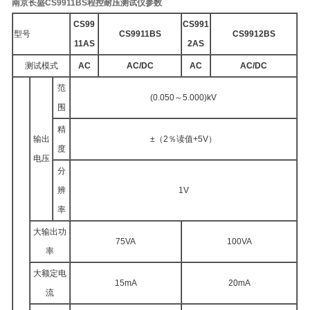
南京长盛CS9911BS程控耐压测试仪参数
CS99
CS991
型号
CS9911BS
CS9912BS
11AS
2AS
测试模式
AC
AC/DC
AC
AC/DC
范
(0.050～5.000)kV
围
精
输出
±（2％读值+5V）
度
电压
分
辨
1V
率
大输出功
75VA
100VA
率
大额定电
15mA
20mA
流