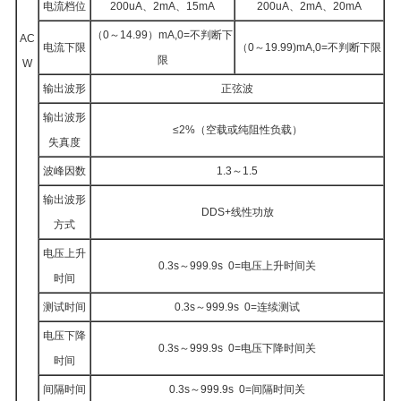
电流档位
200uA、2mA、15mA
200uA、2mA、20mA
（0～14.99）mA,0=不判断下
AC
电流下限
（0～19.99)mA,0=不判断下限
限
W
输出波形
正弦波
输出波形
≤2%（空载或纯阻性负载）
失真度
波峰因数
1.3～1.5
输出波形
DDS+线性功放
方式
电压上升
0.3s～999.9s 0=电压上升时间关
时间
测试时间
0.3s～999.9s 0=连续测试
电压下降
0.3s～999.9s 0=电压下降时间关
时间
间隔时间
0.3s～999.9s 0=间隔时间关