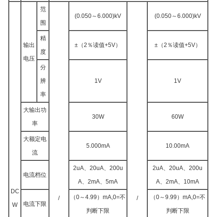
范
(0.050～6.000)kV
(0.050～6.000)kV
围
精
输出
±（2％读值+5V）
±（2％读值+5V）
度
电压
分
辨
1V
1V
率
大输出功
30W
60W
率
大额定电
5.000mA
10.00mA
流
2uA、20uA、200u
2uA、20uA、200u
电流档位
A、2mA、5mA
A、2mA、10mA
DC
（0～4.99）mA,0=不
（0～9.99）mA,0=不
/
/
电流下限
W
判断下限
判断下限