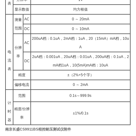
表
显示数值
均方根值
AC
0 ～ 20mA
测量
范围
DC
0 ～ 10mA
200uA档：0.1uA，2mA档：1uA，20（15mA）mA档，10u
AC
A
分辨
电
率
2uA档：0.001uA，20uA档：0.01uA，200uA档：0.1uA，2
流
DC
mA档1uA，10(5mA)mA档：10uA
表
精度
±（2%+5个字）
偏移电流
0 ～ 2mA
范围
0.1s～999.9s
计
精度/分辨
时
±1%/0.1s
率
器
南京长盛CS9911BS程控耐压测试仪附件