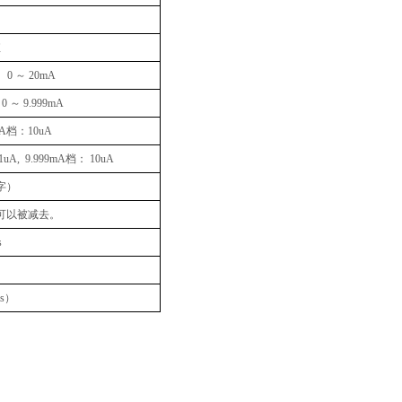
值
0
～
20mA
0
～
9.999mA
A
档：
10uA
uA, 9.999mA
档：
10uA
字）
可以被减去。
s
s
）