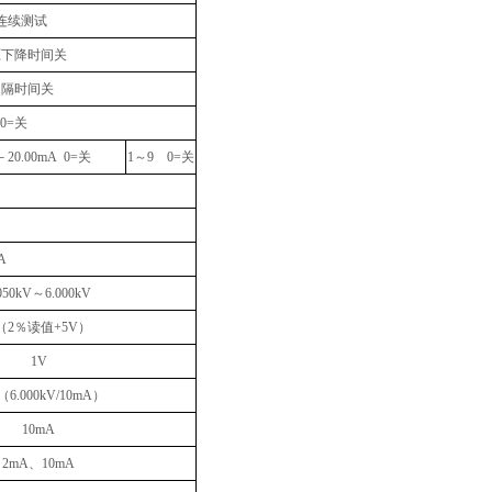
连续测试
压下降时间关
间隔时间关
 0=
关
－
20.00mA 0=
关
1
～
9 0=
关
A
050kV
～
6.000kV
（
2
％读值
+5V
）
1V
（
6.000kV/10mA
）
10mA
2mA
、
10mA