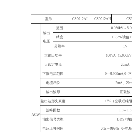
型号
CS9912AI
CS9912AH
CS9
范围
0.050kV
～
5.
输出
精度
±
（
2
％读值
+
电压
分辨率
1V
大输出功率
100VA
（
5.000k
大额定电流
20mA
下限电流范围
0
～
9.999mA,0=
不
电流档位
2mA
、
20
输出波形
正弦波
输出波形失真度
≤2%
（空载或纯
波峰因数
1.3
～
1.5
ACW
输出信号类型
DDS+
功
电压上升时间
0.3s
～
999.9s 0=
电