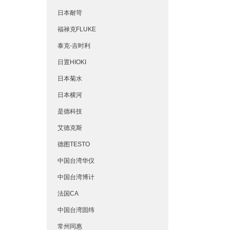
日本耐苛
福禄克FLUKE
泰克-吉时利
日置HIOKI
日本菊水
日本横河
是德科技
艾德克斯
德图TESTO
中国台湾华仪
中国台湾博计
法国CA
中国台湾固纬
常州同惠