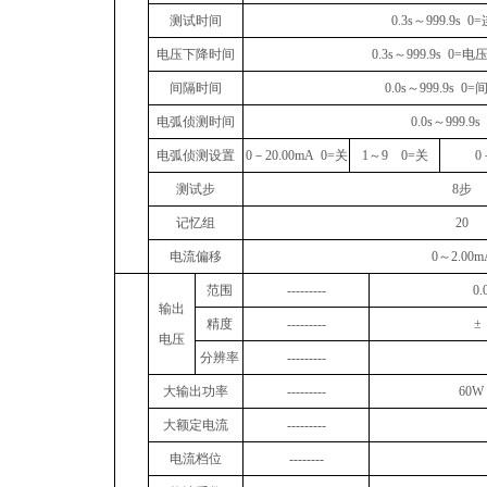
测试时间
0.3s
～
999.9s 0=
电压下降时间
0.3s
～
999.9s 0=
电
间隔时间
0.0s
～
999.9s 0=
电弧侦测时间
0.0s
～
999.9s
电弧侦测设置
0
－
20.00mA 0=
关
1
～
9 0=
关
0
测试步
8
步
记忆组
20
电流偏移
0
～
2.00m
范围
---------
0.
输出
精度
---------
±
电压
分辨率
---------
大输出功率
---------
60W
大额定电流
---------
电流档位
--------