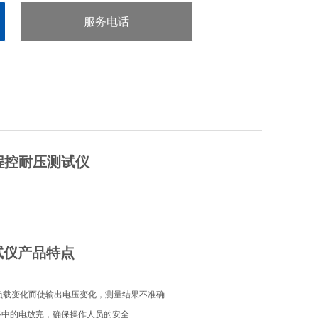
服务电话
：0755-29413636
HI程控耐压测试仪
试仪
产品特点
及负载变化而使输出电压变化，测量结果不准确
回路中的电放完，确保操作人员的安全