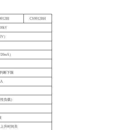
912BI
CS9912BH
000kV
5V
）
V/20mA
）
判断下限
mA
阻性负载）
放
压上升时间关