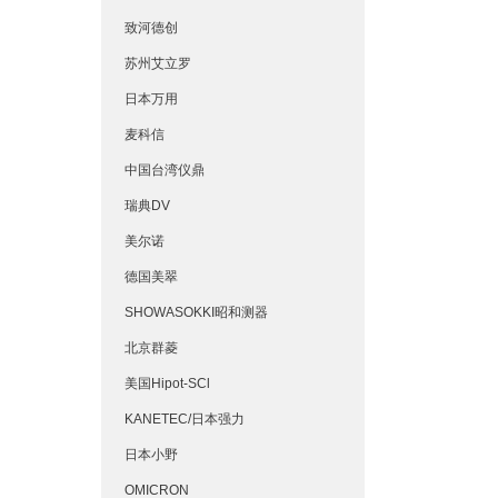
致河德创
苏州艾立罗
日本万用
麦科信
中国台湾仪鼎
瑞典DV
美尔诺
德国美翠
SHOWASOKKI昭和测器
北京群菱
美国Hipot-SCl
KANETEC/日本强力
日本小野
OMICRON