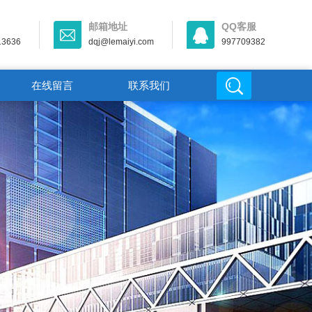
邮箱地址
QQ客服
13636
dqj@lemaiyi.com
997709382
在线留言
联系我们