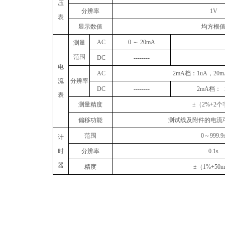
压
分辨率
1V
表
显示数值
均方根
AC
0
～
20mA
测量
范围
DC
--------
电
AC
2mA
档：
1uA
，
20m
流
分辨率
DC
--------
2mA
档：
1
表
测量精度
±
（
2%+2
个
偏移功能
测试线及附件的电流
范围
0
～
999.9
计
时
分辨率
0.1s
器
精度
±
（
1%+50m