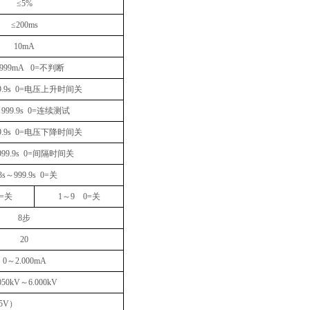
≤5%
≤200ms
10mA
.999mA 0=
不判断
9.9s 0=
电压上升时间关
～
999.9s 0=
连续测试
9.9s 0=
电压下降时间关
999.9s 0=
间隔时间关
3s
～
999.9s 0=
关
=
关
1
～
9 0=
关
8
步
20
0
～
2.000mA
050kV
～
6.000kV
5V
）