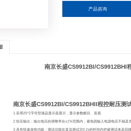
产品咨询
绍
南京长盛CS9912BI/CS9912B
南京长盛CS9912BI/CS9912BHII程控耐压测
1.采用20*2字符型液晶显示器显示，显示参数醒目、直观
2.恒压输出：输出电压的调整率在±1%范围内，避免因输入电源电压不稳
3.具有快速放电功能：测试仪能在直流测试完0.2s的时间内把被测试体及