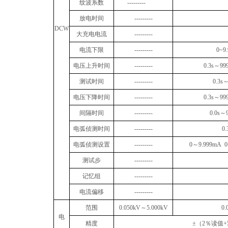
纹波系数
---------
放电时间
---------
DCW
大充电电流
---------
电流下限
---------
0~9
电压上升时间
---------
0.3s
～
99
测试时间
---------
0.3s
电压下降时间
---------
0.3s
～
99
间隔时间
---------
0.0s
～
电弧侦测时间
---------
0.
电弧侦测设置
---------
0
～
9.999mA 0
测试步
---------
记忆组
---------
电流偏移
---------
范围
0.050kV
～
5.000kV
0.
电
精度
±
（
2
％读值
+