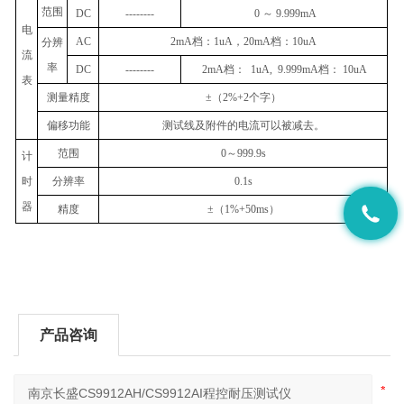
范围
DC
--------
0
～
9.999mA
电
AC
2mA
档：
1uA
，
20mA
档：
10uA
分辨
流
率
DC
--------
2mA
档：
1uA, 9.999mA
档：
10uA
表
测量精度
±
（
2%+2
个字）
偏移功能
测试线及附件的电流可以被减去。
范围
0
～
999.9s
计
时
分辨率
0.1s
器
精度
±
（
1%+50ms
）
产品咨询