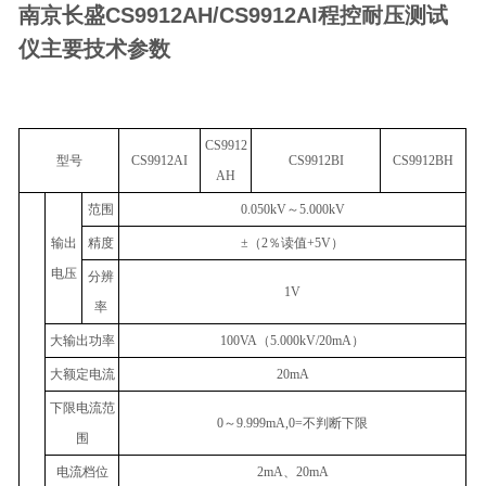
南京长盛CS9912AH/CS9912AI程控耐压测试
仪
主要技术参数
CS9912
型号
CS9912AI
CS9912BI
CS9912BH
AH
范围
0.050kV
～
5.000kV
输出
精度
±
（
2
％读值
+5V
）
电压
分辨
1V
率
大输出功率
100VA
（
5.000kV/20mA
）
大额定电流
20mA
下限电流范
0
～
9.999mA,0=
不判断下限
围
电流档位
2mA
、
20mA