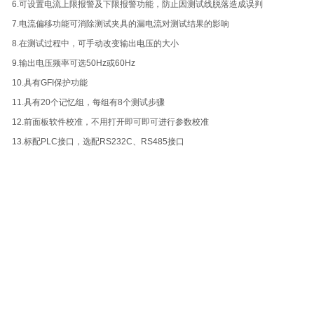
6.可设置电流上限报警及下限报警功能，防止因测试线脱落造成误判
7.电流偏移功能可消除测试夹具的漏电流对测试结果的影响
8.在测试过程中，可手动改变输出电压的大小
9.输出电压频率可选50Hz或60Hz
10.具有GFI保护功能
11.具有20个记忆组，每组有8个测试步骤
12.前面板软件校准，不用打开即可即可进行参数校准
13.标配PLC接口，选配RS232C、RS485接口