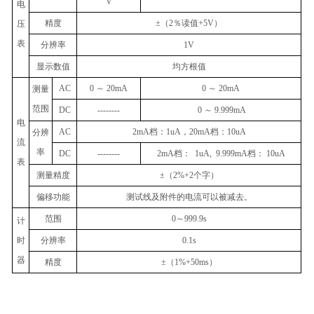
V
电
精度
±
（
2
％读值
+5V
）
压
表
分辨率
1V
显示数值
均方根值
AC
0
～
20mA
0
～
20mA
测量
范围
DC
--------
0
～
9.999mA
电
AC
2mA
档：
1uA
，
20mA
档：
10uA
分辨
流
率
DC
--------
2mA
档：
1uA, 9.999mA
档：
10uA
表
测量精度
±
（
2%+2
个字）
偏移功能
测试线及附件的电流可以被减去。
范围
0
～
999.9s
计
时
分辨率
0.1s
器
精度
±
（
1%+50ms
）