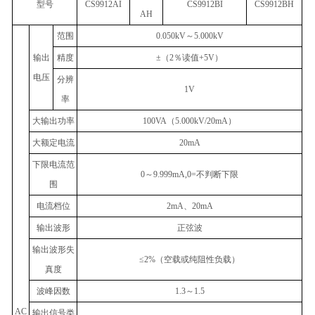
型号
CS9912AI
CS9912BI
CS9912BH
AH
范围
0.050kV
～
5.000kV
输出
精度
±
（
2
％读值
+5V
）
电压
分辨
1V
率
大输出功率
100VA
（
5.000kV/20mA
）
大额定电流
20mA
下限电流范
0
～
9.999mA,0=
不判断下限
围
电流档位
2mA
、
20mA
输出波形
正弦波
输出波形失
≤2%
（空载或纯阻性负载）
真度
波峰因数
1.3
～
1.5
AC
输出信号类