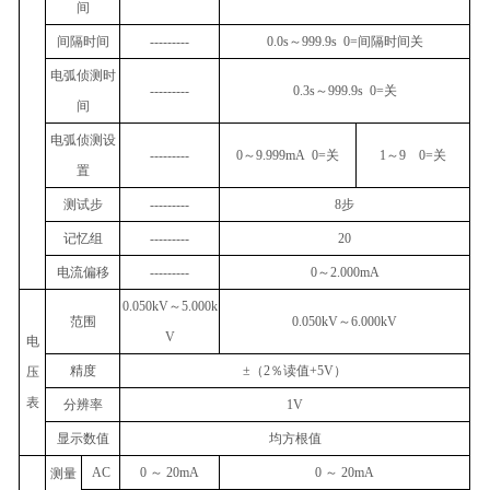
间
间隔时间
---------
0.0s
～
999.9s 0=
间隔时间关
电弧侦测时
---------
0.3s
～
999.9s 0=
关
间
电弧侦测设
---------
0
～
9.999mA 0=
关
1
～
9 0=
关
置
测试步
---------
8
步
记忆组
---------
20
电流偏移
---------
0
～
2.000mA
0.050kV
～
5.000k
范围
0.050kV
～
6.000kV
V
电
精度
±
（
2
％读值
+5V
）
压
表
分辨率
1V
显示数值
均方根值
AC
0
～
20mA
0
～
20mA
测量