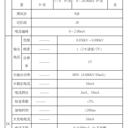
1
～
9 0=
关
0
－
20.00mA 0=
关
置
0=
关
关
测试步
8
步
记忆组
20
电流偏移
0
～
2.00mA
范围
---------
0.050kV
～
6.000kV
输出
精度
---------
±
（
2
％读值
+5V
）
电压
分辨
---------
1V
率
大输出功率
---------
60W
（
6.000kV/10mA
）
大额定电流
---------
10mA
电流档位
--------
2mA
、
10mA
纹波系数
---------
≤5%
放电时间
---------
≤200ms
大充电电流
---------
10mA
DC
电流下限
---------
0~9.999mA 0=
不判断