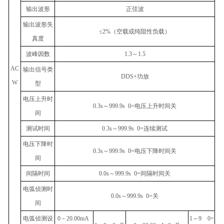
输出波形
正弦波
输出波形失
≤2%
（空载或纯阻性负载）
真度
波峰因数
1.3
～
1.5
AC
输出信号类
DDS+
功放
W
型
电压上升时
0.3s
～
999.9s 0=
电压上升时间关
间
测试时间
0.3s
～
999.9s 0=
连续测试
电压下降时
0.3s
～
999.9s 0=
电压下降时间关
间
间隔时间
0.0s
～
999.9s 0=
间隔时间关
电弧侦测时
0.0s
～
999.9s 0=
关
间
电弧侦测设
0
－
20.00mA
1
～
9 0=