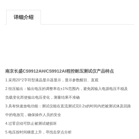
详细介绍
南京长盛CS9912AH/CS9912AI程控耐压测试仪
产品特点
1.采用20*2字符型液晶显示器显示，显示参数醒目、直观
2.恒压输出：输出电压的调整率在±1%范围内，避免因输入电源电压不稳及
负载变化而使输出电压变化，测量结果不准确
3.具有快速放电功能：测试仪能在直流测试完0.2s的时间内把被测试体及回路
中的电放完，确保操作人员的安全
4.过零启动可防止被测试键损坏
5.电压按时间梯度上升，寻找击穿点分析