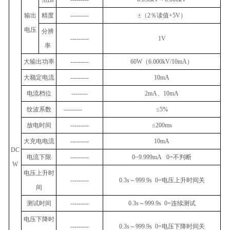
输出
精度
---------
±
（
2
％读值
+5V
）
电压
分辨
---------
1V
率
大输出功率
---------
60W
（
6.000kV/10mA
）
大额定电流
---------
10mA
电流档位
--------
2mA
、
10mA
纹波系数
---------
≤5%
放电时间
---------
≤200ms
大充电电流
---------
10mA
DC
电流下限
---------
0~9.999mA 0=
不判断
W
电压上升时
---------
0.3s
～
999.9s 0=
电压上升时间关
间
测试时间
---------
0.3s
～
999.9s 0=
连续测试
电压下降时
---------
0.3s
～
999.9s 0=
电压下降时间关