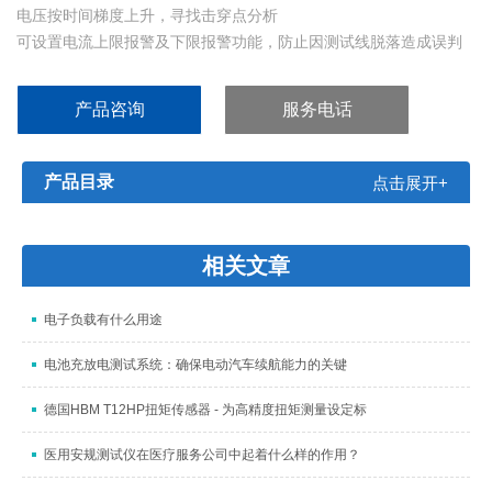
电压按时间梯度上升，寻找击穿点分析
可设置电流上限报警及下限报警功能，防止因测试线脱落造成误判
电流偏移功能可消除测试夹具的漏电流对测试结果的影响
在测试过程中，可手动改变输出电压的大小
产品咨询
服务电话
输出电压频率可选50Hz或60Hz
产品目录
点击展开+
相关文章
电子负载有什么用途
电池充放电测试系统：确保电动汽车续航能力的关键
德国HBM T12HP扭矩传感器 - 为高精度扭矩测量设定标
医用安规测试仪在医疗服务公司中起着什么样的作用？