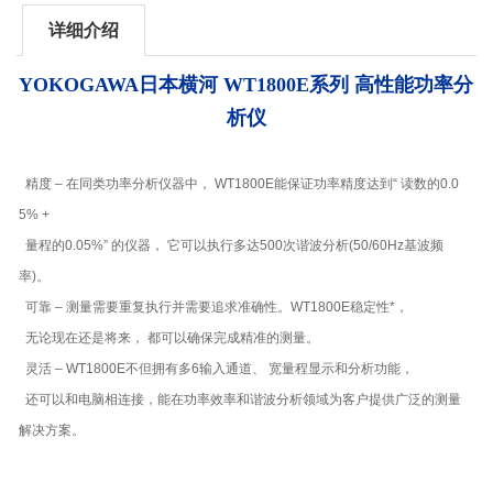
详细介绍
YOKOGAWA日本横河
WT1800E系列 高性能功率分
析仪
精度 – 在同类功率分析仪器中， WT1800E能保证功率精度达到“ 读数的0.0
5% +
量程的0.05%” 的仪器， 它可以执行多达500次谐波分析(50/60Hz基波频
率)。
可靠 – 测量需要重复执行并需要追求准确性。WT1800E稳定性*，
无论现在还是将来， 都可以确保完成精准的测量。
灵活 – WT1800E不但拥有多6输入通道、 宽量程显示和分析功能，
还可以和电脑相连接，能在功率效率和谐波分析领域为客户提供广泛的测量
解决方案。