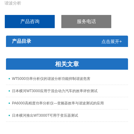
谐波分析
确保宽量程内的准确性
功率积分和自动量程
产品咨询
服务电话
高速数据采集
产品目录
点击展开+
相关文章
WT5000功率分析仪的谐波分析功能抑制谐波危害
日本横河WT3000应用于混合动力汽车的效率评价测试
PA6000高精度功率分析仪—变频器效率与谐波测试的应用
日本横河推出WT3000T可用于变压器测试