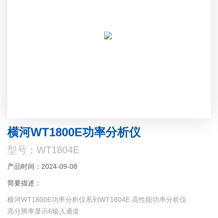
横河WT1800E功率分析仪
型号：WT1804E
产品时间：2024-09-08
简要描述：
横河WT1800E功率分析仪系列WT1804E 高性能功率分析仪
高分辨率显示6输入通道