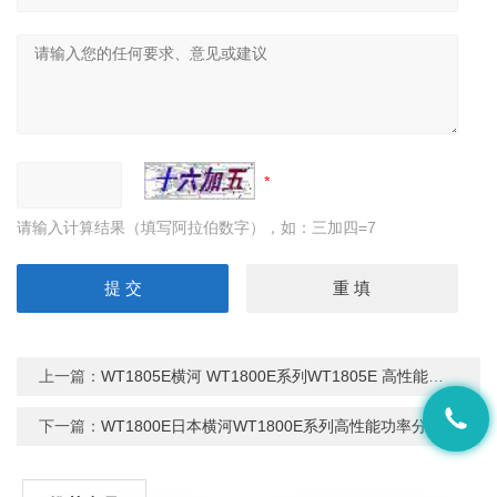
请输入计算结果（填写阿拉伯数字），如：三加四=7
上一篇：
WT1805E横河 WT1800E系列WT1805E 高性能功率分析仪
下一篇：
WT1800E日本横河WT1800E系列高性能功率分析仪