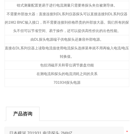
钳式测量配置更易于进行电流测量只需要将探头夹住被测导体。
不需要外部放大器：直接连接到
DL
系列仪器探头可以直接连接到
DL
系列仪器
的
1M
Ω
BNC
输入接口，而不需要连接到价格昂贵的外部放大器。我们所有的探
头不但可以节省空间、易于操作，还可以提供高性价比的出色性能。
由
DL
探头电源端子供电探头还兼容外部电源。
直接在
DL
系列仪器上读取电流值使用电流探头选择菜单就不用再输入电流
/
电压
转换值。
包括消磁开关和零位调节拨盘功能
在测电流和探头的电流消耗之间的关系
701934
探头电源
产品咨询