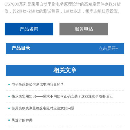
CS7600系列是采用自动平衡电桥原理设计的高精度元件参数分析
仪，其20Hz~2MHz的测试带宽，1uHz步进，频率连续任意设置、
0.01mΩ~100MΩ的阻抗测量范围、0.05％的基本测量精度以及仪器
所提供的自动电平控制功能、列表扫描/图形扫描功能和档分选计数
产品咨询
服务电话
功能为绝大多数元器件和材料提供准确、完整的测量与分析，广泛
适用于产品研发
产品目录
点击展开+
相关文章
电子负载是如何测试电池容量的？
指示表实用知识——需求不同如何正确安装？这些注意事项要谨记
使用兆欧表测量绝缘电阻时应注意的问题
风速计的种类