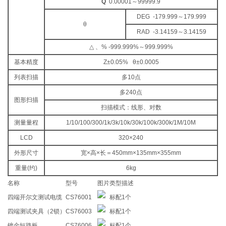
Q
0.00001～99999.9
DEG -179.999～179.999
θ
RAD -3.14159～3.14159
△ 、% -999.999%～999.999%
基本精度
Z±0.05% θ±0.0005
列表扫描
多10点
多240点
图形扫描
扫描模式：线形、对数
测量量程
1/10/100/300/1k/3k/10k/30k/100k/300k/1M/10M
LCD
320×240
外形尺寸
宽×高×长＝450mm×135mm×355mm
重量(约)
6kg
名称
型号
图片
类型
描述
四端开尔文测试电缆
CS76001
标配
1个
四端测试夹具（2锁）
CS76003
标配
1个
镀金短路板
CS76006
标配
1个