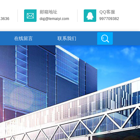
邮箱地址
QQ客服
13636
dqj@lemaiyi.com
997709382
在线留言
联系我们