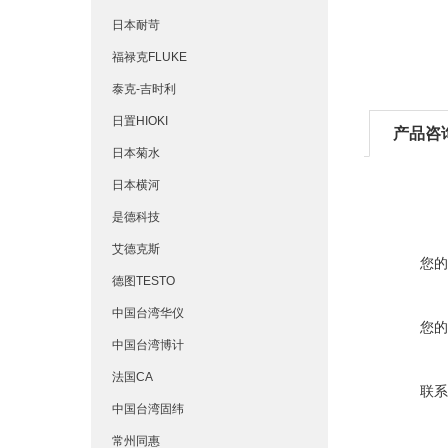
日本耐苛
福禄克FLUKE
泰克-吉时利
日置HIOKI
产品咨
日本菊水
日本横河
是德科技
艾德克斯
您的
德图TESTO
中国台湾华仪
您的
中国台湾博计
法国CA
联系
中国台湾固纬
常州同惠