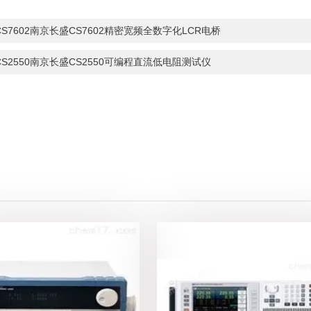
CS7602南京长盛CS7602精密宽频全数字化LCR电桥
CS2550南京长盛CS2550可编程直流低电阻测试仪