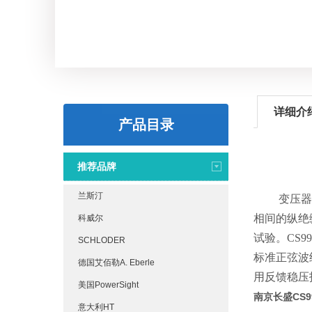
详细介
产品目录
推荐品牌
兰斯汀
变压器和互
相间的纵绝
科威尔
试验。CS
SCHLODER
标准正弦波经
德国艾佰勒A. Eberle
用反馈稳压
美国PowerSight
南京长盛CS
意大利HT