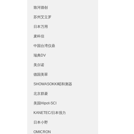
致河德创
苏州艾立罗
日本万用
麦科信
中国台湾仪鼎
瑞典DV
美尔诺
德国美翠
SHOWASOKKI昭和测器
北京群菱
美国Hipot-SCl
KANETEC/日本强力
日本小野
OMICRON