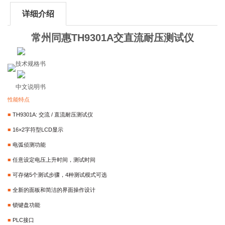
详细介绍
常州同惠TH9301A交直流耐压测试仪
技术规格书
中文说明书
性能特点
■
TH9301A:
交流 / 直流耐压测试仪
■
16
×2字符型LCD显示
■
电弧侦测功能
■
任意设定电压上升时间，测试时间
■
可存储5个测试步骤，4种测试模式可选
■
全新的面板和简洁的界面操作设计
■
锁键盘功能
■
PLC
接口