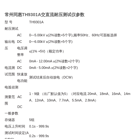
常州同惠TH9301A交直流耐压测试仪参数
型 号
TH9301A
耐压测试
AC
0—5.00kV
±(2%读数+5个字),频率50Hz、60Hz可面板选择
输出电
DC
0—6.00kV
±(2%读数+5个字)
压
电压调
≤(1% +5V)（额定功率）
整率
AC
0mA - 12.00mA
±(2%读数+2个字)
电流测
DC
0mA - 5.00mA
±(2%读数+2个字)
试范围
快速放
测试结束后自动放电（DCW）
电功能
电弧侦测
1 - 9
级 （出厂默认值为5）（对应电流 20mA、18mA、16mA、14m
测量范
AC
A、12mA、10mA、7.7mA、5.5mA、2.8mA）
围
DC
一般参数
存储器
5
组
电压上升时间
0.1s - 999.9s
测试时间设定(A
0.2s - 999.9s