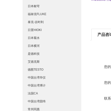
日本耐苛
福禄克FLUKE
泰克-吉时利
日置HIOKI
产品咨
日本菊水
日本横河
是德科技
艾德克斯
您的
德图TESTO
中国台湾华仪
您的
中国台湾博计
法国CA
联系
中国台湾固纬
常州同惠