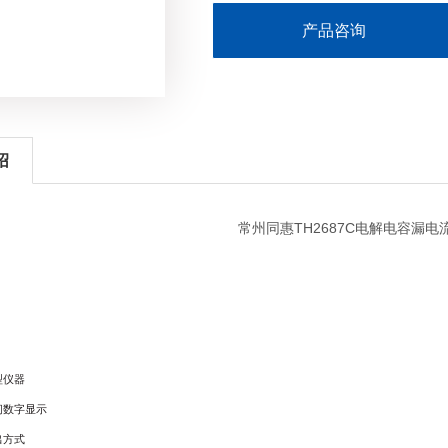
产品咨询
绍
常州同惠TH2687C电解电容漏电
型仪器
间数字显示
出方式