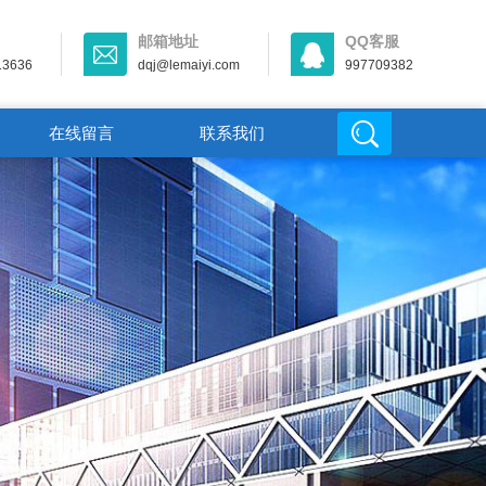
邮箱地址
QQ客服
13636
dqj@lemaiyi.com
997709382
在线留言
联系我们