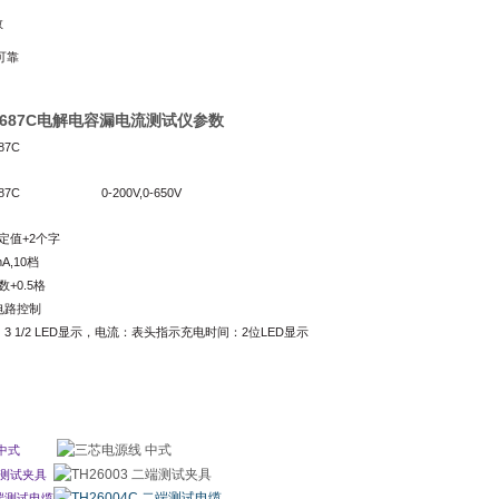
数
可靠
2687C电解电容漏电流测试仪参数
87C
87C
0-200V,0-650V
定值+2个字
mA,10
档
数+0.5格
电路控制
3 1/2 LED显示，电流：表头指示充电时间：2位LED显示
中式
测试夹具
端测试电缆