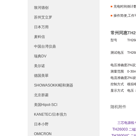
■
充电时间倒计
致河德创
■
操作简便,工作
苏州艾立罗
日本万用
常州同惠TH
麦科信
型号
TH26
中国台湾仪鼎
测试电压
TH26
瑞典DV
电压准确度
2
%
设
美尔诺
测量范围
0-30
德国美翠
电流准确度
2
%
读
控制方式
模拟
SHOWASOKKI昭和测器
显示方式
电压：
北京群菱
美国Hipot-SCl
随机附件
KANETEC/日本强力
三芯电源线
日本小野
TH26003
二端
OMICRON
TH26004C
二