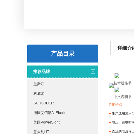
详细介
产品目录
推荐品牌
技术规格书
兰斯汀
科威尔
中文说明书
SCHLODER
性能特点
德国艾佰勒A. Eberle
■
生产线用通用
美国PowerSight
■
电压、充电时
■
直观的电流读
意大利HT