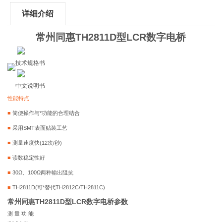
详细介绍
常州同惠TH2811D型LCR数字电桥
技术规格书
中文说明书
性能特点
■
简便操作与*功能的合理结合
■
采用SMT表面贴装工艺
■
测量速度快(12次/秒)
■
读数稳定性好
■
30Ω、100Ω两种输出阻抗
■
TH2811D(可*替代TH2812C/TH2811C)
常州同惠TH2811D型LCR数字电桥参数
测 量 功 能