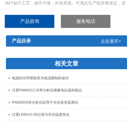
SMT贴片工艺，操作方便，外形美观。可满足生产线质量保证、进
货检验及自动化生产的需要。TH2811D为常州同惠新推出的一款低
价LCR数字电桥，在夹具方面采用了TH26004s-1四端开尔文测试电
产品咨询
服务电话
缆加TH26001A 四端测试夹具以及短路片，精度为0.2％，内阻
产品目录
点击展开+
相关文章
电源的功率限制变为电流限制的途径
日置PW6001C功率分析仪测量电抗器的阻抗
PA6000功率分析仪应用于光伏逆变器测试
日置LR8410-30记录汽车内温度变化