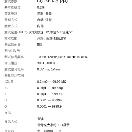
测试参数
L-Q, C-D, R-Q, |Z|-Q
基本准确度
0.2%
等效电路
串联, 并联
量程方式
自动, 保持
触发方式
内部
测试速度(1kHz)(次/秒)
快速: 12,中速:5.1 慢速:2.5
校准功能
开路 / 短路,扫频清零
测试端配置
5
端
测 试 信 号
测试信号频率
100Hz,120Hz,1kHz,10kHz,
±0.01%
输出阻抗
30
Ω , 100 Ω
测试信号电平
0.3Vrms, 1Vrms
测量显示范围
|Z|, R
0.1 m
Ω — 99.99 MΩ
C
0.01pF — 99999
μF
L
0.01
μH — 99999H
D
0.0001 — 9.9999
Q
0.0001 — 9999.9
显示
直读
显示方式
带背光大字符LCD显示
显示器
主、副参数：5位