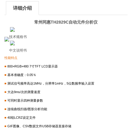
详细介绍
常州同惠TH2829C自动元件分析仪
技术规格书
中文说明书
性能特点
■
800
×RGB×480 7寸TFT LCD显示器
■
基本准确度：0.05％
■
测试信号频率高达1MHz，分辨率1mHz，5位数频率输入设置
■
大达9ms/次的测量速度
■
可同时显示四种测量参数
■
连续曲线扫描/图形分析功能
■
40
组LCRZ设定文件
■
GIF
图像、CSV数据文件USB存储器直接存储