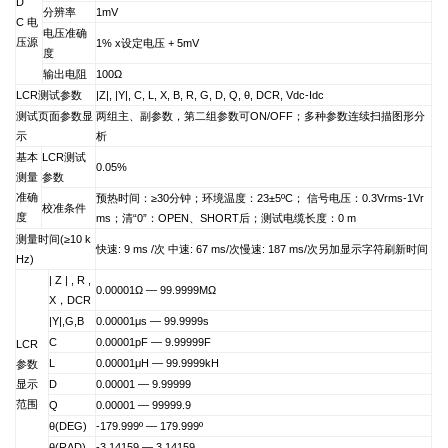
D
分辨率
1mV
C
电
电压准确
压源
1% x
设定电压 + 5mV
度
输出电阻
100
Ω
LCR
测试参数
|Z|, |Y|, C, L, X, B, R, G, D, Q,
θ, DCR, Vdc-Idc
测试页面参数显
两组主、副参数，第二组参数可ON/OFF；多种参数连续扫描图形分
示
析
基本
LCR
测试
0.05%
测量
参数
准确
预热时间：≥30分钟；环境温度：23±5
º
C
； 信号电压：0.3Vrms-1Vr
校准条件
度
ms；清“0”：OPEN、SHORT后；测试电缆长度：0 m
测量时间(≥10 k
快速: 9 ms /次 中速: 67 ms/次慢速: 187 ms/次另加显示字符刷新时间
Hz)
| Z | , R ,
0.00001
Ω
—
99.9999M
Ω
X
，DCR
|Y|,G,B
0.00001
μs
—
99.9999s
C
0.00001pF
—
9.99999F
LCR
L
0.00001
μH
—
99.9999kH
参数
显示
D
0.00001
—
9.99999
范围
Q
0.00001
—
99999.9
θ(DEG)
-179.999
º
—
179.999
º
θ(RAD)
-3.14159
—
3.14159