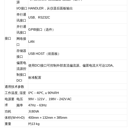
源
I/O
接口
HANDLER
，从仪器后面板输出
串行通
USB
、RS232C
讯接口
并行通
GPIB
接口（选件）
讯接口
接口
网络接
LAN
口
存储器
USB HOST
（前面板）
接口
偏置电
使用DCI接口可控制外部直流偏流源。偏置电流大可达120A。
流源控
制接口
标准配置
DCI
通用技术参数
工作温度, 湿度
0
℃－40℃, ≤ 90%RH
电源要
电压
99V
－121V， 198V－242V AC
求
频率
47Hz
－63Hz
功耗
大80VA
体积(W×H×D)
400mm
× 132mm × 385mm
重量
约13 kg