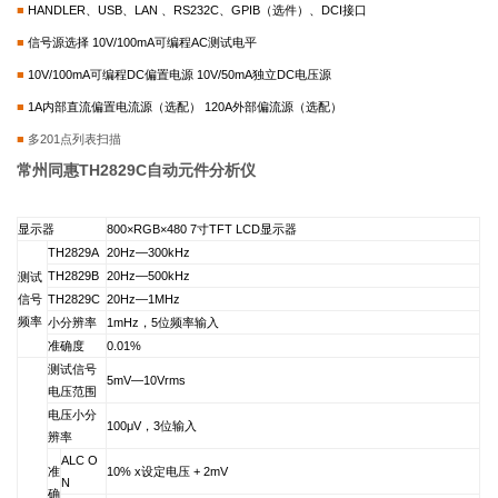
■
HANDLER
、USB、LAN 、RS232C、GPIB（选件）、DCI接口
■
信号源选择 10V/100mA可编程AC测试电平
■
10V/100mA
可编程DC偏置电源 10V/50mA独立DC电压源
■
1A
内部直流偏置电流源（选配） 120A外部偏流源（选配）
■
多201点列表扫描
常州同惠TH2829C自动元件分析仪
显示器
800
×RGB×480 7寸TFT LCD显示器
TH2829A
20Hz
—
300kHz
TH2829B
20Hz
—
500kHz
测试
信号
TH2829C
20Hz
—
1MHz
频率
小分辨率
1mHz
，5位频率输入
准确度
0.01%
测试信号
5mV
—
10Vrms
电压范围
电压小分
100
μV，3位输入
辨率
ALC O
准
10% x
设定电压 + 2mV
N
确