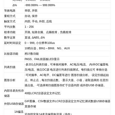
Δ%
-999.999%
—
999.999%
等效电路
串联, 并联
量程方式
自动, 保持
触发方式
内部, 手动, 外部, 总线
平均次数
1
－256
校准功能
开路, 短路全频、点频校准，负载校准
数学运算
直读, ΔABS, Δ%
延时时间设定
0 -- 999,
小分辨率100us
10
档分选，BIN1～BIN9、NG、AUX
比较器功能
档计数功能
PASS
、FAIL前面板LED显示
·多201点列表扫描，可单独对频率、AC电压/电流、 内/外DC偏置电
列表扫描
压/电流、独立DC源 电压进行列表扫描测试。每扫描点可 单独分选
·可对频率、AC电平、DC偏置等进行 图形扫描分析。·设定扫描起始
图形分析
点、终止点，每次扫描点数。·显示大值、小值，读取选择的 任意扫
描点值。·可选择将扫描图形存贮于仪器内部 或外部USB 存储器。
内部非易失性存
40
组LCRZ仪器设定文件记忆
储器
GIF
图像、CSV数据文件LCRZ仪器设定文件记忆测试数据USB存储器
外部USB存储器
直接存储
1A
偏流
可内部安装1A直流偏置电流源（选件）