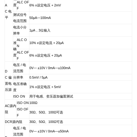
ALC OF
度
A
6% x
设定电压 + 2mV
F
C
电
测试信号
平
50
μA
—
100mA
电流范围
电流小分
1
μA，3位输入
辨率
ALC O
准
10% x
设定电流 + 20μA
N
确
ALC OF
度
6% x
设定电压 + 20μA
F
电压 / 电
0V
—
±10V / 0mA
—
±100mA
流范围
D
C
偏
分辨率
0.5mV / 5
μA
置电
电压准确
1% x
设定电压 + 5mV
压源
度
ISO ON
用于电感、变压器加偏置测试
ISO ON
100
Ω
AC
源内
ISO OF
阻
30
Ω、50Ω、100Ω可选
F
DCR
源内阻
30
Ω、50Ω、100Ω可选
电压 / 电
0V
—
±10V / 0mA
—
±50mA
流范围