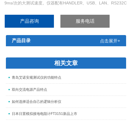
9ms/次的大测试速度。仪器配有HANDLER、USB、LAN、RS232C
、DCI、GPIB（选配）等丰富的接口，无不彰显丰富的资源，将带
给客户较好的性价比体验。TH2829系列元件分析仪可*适用于各种
产品咨询
服务电话
工业和军用标准的测试要求。
产品目录
点击展开+
相关文章
青岛艾诺安规测试仪的功能特点
双向交流电源产品特点
如何选择适合自己的逻辑分析仪
日本日置模拟接地电阻计FT3151新品上市