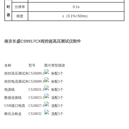
时
分辨率
0.1s
器
精度
±（0.1%+50ms）
南京长盛CS9917CX程控超高压测试仪附件
名称
型号
图片
类型
描述
程控高压测试夹
CS26009-2
标配
1个
程控电流测试夹
CS26009-3
标配
1个
电源线
CS26031-1
标配
1个
数据连接线
CS26023-1
选配
1个
USB接口电缆
CS26027-1
选配
1个
耐压点检盒
CS26032
选配
1个