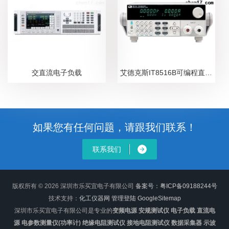
交直流电子负载
艾德克斯IT8516B可编程直流电子负载
如果您有任何问题，请跟我们联系！
联系我们
版权所有 © 2026 深圳市乐买宜电子有限公司
备案号：粤ICP备09188244号
技术支持：
化工仪器网
管理登陆
GoogleSitemap
深圳市乐买宜电子有限公司是专业的
变频电源 安规测试仪 电子负载 直流电
源 电参数测量仪(功率计) 绝缘电阻测试仪 接地电阻测试仪 数据采集器 示波