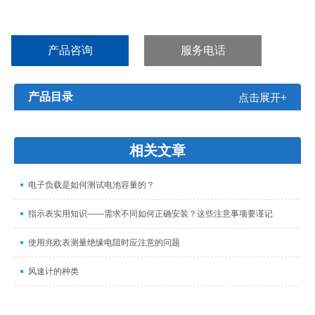
◆输出高压可变频，范围40.0～400.0Hz，分辨率0.1Hz。可作为可
变高压源使用
产品咨询
服务电话
◆ 直流耐压测试完成，测试仪能在0.2秒内快速放电，保护操作者的
安全
产品目录
点击展开+
◆ 具有电流下限报警功能，在测试时可防止测试线开路对被测元器
件造成的误判
相关文章
电子负载是如何测试电池容量的？
指示表实用知识——需求不同如何正确安装？这些注意事项要谨记
使用兆欧表测量绝缘电阻时应注意的问题
风速计的种类