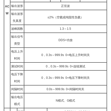
输出波形
正弦波
AC
W
输出波形
≤2%（空载或纯阻性负载）
失真度
波峰因数
1.3～1.5
输出信号
DDS+功放
类型
电压上升
0，0.3s～999.9s 0=电压上升时间关
时间
测试时间
0，0.3s～999.9s 0=连续测试
电压下降
0，0.3s～999.9s 0=电压下降时间关
时间
间隔时间
0.0s～999.9s 0=间隔时间关
输出电压
N模式、G模式
模式