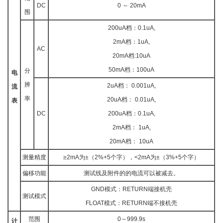
DC
0 ～ 20mA
围
200uA档：0.1uA,
2mA档：1uA,
AC
20mA档:10uA
50mA档：100uA
分
电
辨
2uA档： 0.001uA,
流
率
20uA档： 0.01uA,
表
DC
200uA档：0.1uA,
2mA档： 1uA,
20mA档： 10uA
测量精度
≥2mA为±（2%+5个字），<2mA为±（3%+5个字）
偏移功能
测试线及附件的的电流可以被减去。
GND模式：RETURN端接机壳
测试模式
FLOAT模式：RETURN端不接机壳
范围
0～999.9s
计